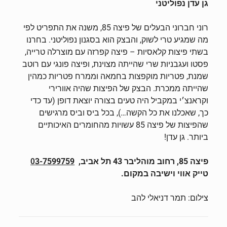
גן עדן נפוליטני
רוני חברוני הבעלים של פיצה 85, משנה את התפריט לפי
מה שמגיע טרי לשוק, והבצק הוא בסגנון נפוליטני. בחרנו
בשתי פיצות קלאסיות – פיצה קפרזה עם מוצרלה טרייה,
פסטו ועגבניות שרי שהייתה מצוינת, ופיצה פונגי עם רוטב
שמנת, פטריות מוקפצות בחמאה וממרח פטריות כמהין
שהייתה ממכרת. הבצק של הפיצות שהיה אוורירי
וקראנצ׳י במקביל היה טעים בצורה יוצאת דופן (עד כדי
כך, שאכלנו את כל הקשה…), בכל ביס וביס מרגישים
שהפיצות של פיצה 85 עשויות מהחומרים האיכותיים
ביותר. גן עדן!
פיצה 85, רחוב מוהליבר 43 תל אביב
,
3-7599759
0
טייק אווי וישיבה במקום.
צילום: תמר דניאלי להב