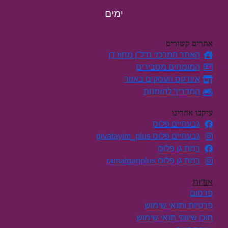
ימים
אתרים קשורים
האתר המרכזי נדל"ן מחוז דן
המומחים מסבירים
אינדקס העסקים באזור
המדריך להזמנות
עיקבו אחרינו
גבעתיים פלוס
גבעתיים פלוס givatayim_plus
רמת גן פלוס
רמת גן פלוס ramatganplus
אודות
פרסום
פרטיות ותנאי שימוש
תוכן שיווקי תנאי שימוש