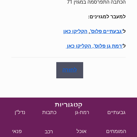
הכתבה התפרסמה במגזין 71
למעבר למגזינים:
ל
,
‘גבעתיים פלוס’
הקליקו כאן
ל
‘רמת גן פלוס’, הקליקו כאן
לחזרה
קטגוריות
גבעתיים
כתבות
נדל"ן
רמת-גן
המומחים
אוכל
רכב
פנאי