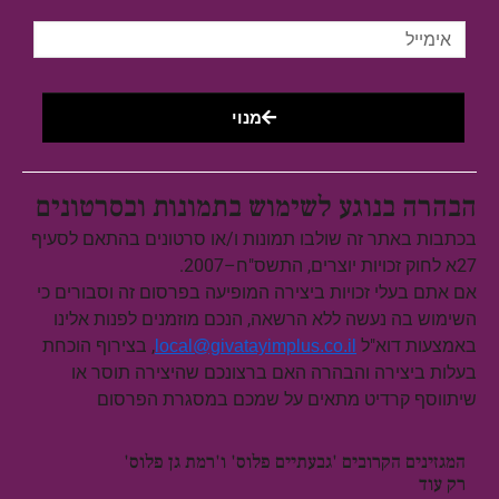
מנוי
הבהרה בנוגע לשימוש בתמונות ובסרטונים
בכתבות באתר זה שולבו תמונות ו/או סרטונים בהתאם לסעיף
27א לחוק זכויות יוצרים, התשס"ח–2007.
אם אתם בעלי זכויות ביצירה המופיעה בפרסום זה וסבורים כי
השימוש בה נעשה ללא הרשאה, הנכם מוזמנים לפנות אלינו
באמצעות דוא"ל
, בצירוף הוכחת
local@givatayimplus.co.il
בעלות ביצירה והבהרה האם ברצונכם שהיצירה תוסר או
שיתווסף קרדיט מתאים על שמכם במסגרת הפרסום
המגזינים הקרובים 'גבעתיים פלוס' ו'רמת גן פלוס'
רק עוד