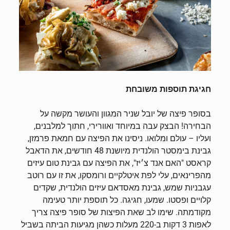
חגיגת תוספות משובחת
בסופר פיצה של יובל שניר המגוון והעושר מקשה על
הבחירה! הבצק עבה במיוחד ואוורירי, חתוך למלבנים,
ועליו – עולם ומלואו. ניסינו את הפיצה עם חמאת פרמזן,
גבינת בימסטר הולנדית מיושנת 48 חודשים, את הדאבל
קראסט "האם אנד צ׳יז", את הפיצה עם גבינת טום עיזים
מהפרינאים, עלי לפת איטלקיים ורומסקו, את זו עם רוטב
עגבניות שמש, גבינת מאסדאם עיזים הולנדית, שקדים
קלויים ופסטו. שמעו, חגיגה. כל תוספת יותר טעימה
מקודמתה. שימו לב שאת הפיצות של סופר פיצה צריך
לאפות 3 דקות ב-220 מעלות כשהן מגיעות הביתה בשביל