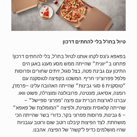
טיול בחו"ל בלי להחתים דרכון
בפאפא ג'ונס לקחו אותנו לטיול בחו"ל, בלי להחתים דרכון!
פתחנו ב״יוונית״ שהייתה ממש מסע מענג באגן הים
התיכון עם גבינת פטה, בצל סגול, זיתים שחורים ופרוסות
פלפל פפרוצ'יני חריף. המשכנו בקפיצה לטוסקנה עם
״טוסקנית 6 סוגי גבינות״ שהייתה האהובה עלינו –פרמז'ן,
רומנה, אסיאגו, פונטינה, פרובולונה ומוצרלה, פשוט וואו.
עברנו לארצות הברית עם פיצה "פפרוני ספיישל״ –
שהייתה קלאסית ומצוינת, ולפיצה ״המומלצת של פאפא״
– 6 גבינות, פרוסות פפרוני בקר, כדורי בשר שהייתה הכי
מושחתת. לצד הפיצות קיבלנו רוטב שום ורוטב עגבניות
שהיו מושלמים כדיפ ל"קשה" של הפיצה. אהבנו.