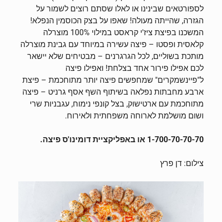
לספורטאים שבינינו או לאלו שסתם רוצים לשמור על
הגזרה, שהייתה מעולה! שאפו על בצק הכוסמין הנפלא!
המשכנו בפיצת ציז'י קראסט במילוי 100% מוצרלה
קלאסית ופסטו – פיצה עשירה במיוחד עם גבינת מוצרלה
מותכת בשוליים, לכל הגרגרנים – מבטיחים שלא יישאר
לכם אפילו פירור אחד בצלחת! ואפילו פיצה
ל"פיינשמקרים" שמחפשים פיצה יותר מתוחכמת – פיצת
ארבע מחבתות נפלאה בשיתוף השף אסף גרניט – פיצה
מתוחכמת עם ארטישוק, בצל קונפי נימוח, עגבניות שרי
ושום מושלמת לארוחה משפחתית ולאירוח.
1-700-70-70-70
או באפליקציית דומינו'ס פיצה.
צילום: דן פרץ