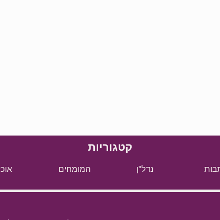
קטגוריות
בות
נדל"ן
המומחים
אוכל