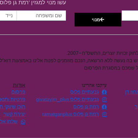
עשו מנוי למגזין 'רמת גן פלוס'
מנוי
וש בה נעשה ללא הרשאה, הנכם מוזמנים לפנות אלינו באמצעות דוא"ל
על שמכם במסגרת הפרסום
עיקבו אחרינו
אודות
וז דן
גבעתיים פלוס
פרסום
גבעתיים פלוס givatayim_plus
פרטיות ותנא
ר
רמת גן פלוס
תוכן שיווקי 
רמת גן פלוס ramatganplus
יצירת קשר
שלחו אלי