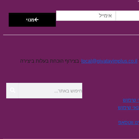
מנוי
, בצירוף הוכחת בעלות ביצירה
local@givatayimplus.co.il
י שימוש
תנאי שימוש
נו ווטסאפ