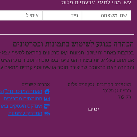
עשו מנוי למגזין 'גבעתיים פלוס'
הבהרה בנוגע לשימוש בתמונות ובסרטונים
בכתבות באתר זה שולבו תמונות ו/או סרטונים בהתאם לסעיף 27א לחוק זכויות יוצרים, התשס"ח–2007.
אם אתם בעלי זכויות ביצירה המופיעה בפרסום זה וסבורים כי השימ
והבהרה האם ברצונכם שהיצירה תוסר או שיתווסף קרדיט מתאים 
המגזינים הקרובים 'גבעתיים פלוס'
אתרים קשורים
ו'רמת גן פלוס'
האתר המרכזי נדל"ן מח
רק עוד
המומחים מסבירים
אינדקס העסקים באזו
ימים
המדריך להזמנות