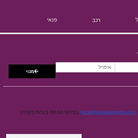
רכב
פנאי
מנוי
, בצירוף הוכחת בעלות ביצירה
local@givatayimplus.co.il