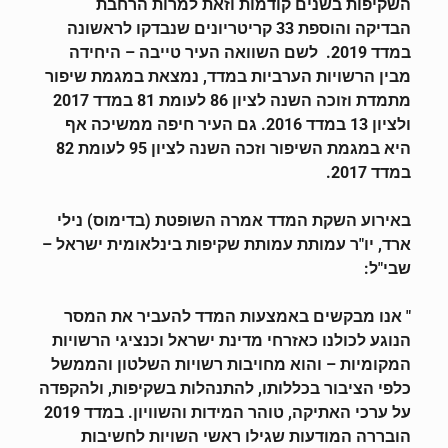
השקיפות בשנים קודמות וזאת למרות הרחבת
הבדיקה והוספת 33 קריטריונים שנבדקו לראשונה
במדד 2019. לשם השוואה העיר טייבה – היחידה
מבין הרשויות הערביות במדד, נמצאת במגמת שיפור
מתמדת וזוכה השנה לציון 86 לעומת 81 במדד 2017
ולציון 13 במדד 2016. גם העיר חיפה ממשיכה אף
היא במגמת השיפור וזכה השנה לציון 95 לעומת 82
במדד 2017.
באירוע השקת המדד אמרה השופטת (בדימוס) נילי
ארד, יו"ר עמותת עמותת שקיפות בינלאומית ישראל –
שבי"ל:
" אנו מבקשים באמצעות המדד להעביר את המסר
הנוגע לכולנו כאזרחי מדינת ישראל וכנציגי הרשויות
המקומיות – והוא מחויבות רשויות השלטון והממשל
כלפי הציבור בכללותו, להתנהלות בשקיפות, ולהקפדה
על ערכי האתיקה, טוהר המידות והשוויון. במדד 2019
הובררה המודעות שגילו ראשי השויות לחשיבות