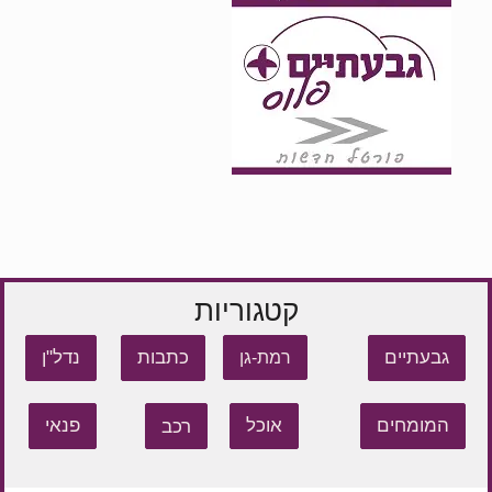
קטגוריות
גבעתיים
כתבות
נדל"ן
רמת-גן
המומחים
אוכל
רכב
פנאי