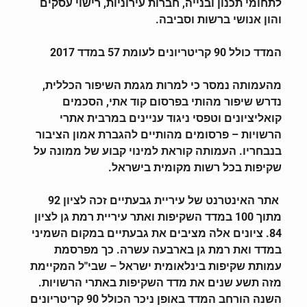
לתחומי תכנון ובנייה, חברות עירוניות, רישוי עסקים
והון אנושי ברשות וסביבה.
המדד כולל 90 קריטריונים לעומת 57 במדד 2017
מהעמותה נמסר כי למרות מגמת השיפור הכללית,
נדרש שיפור מהותי בפרסום קוד אתי, הסכמים
קואליציונים וטפסי ניגוד עניינים במרבית אתרי
הרשויות – פרסומים מהותיים להגברת אמון הציבור
בנבחריו. העמותה קוראת למינוי קבוע של ממונה על
שקיפות בכל רשות מקומית בישראל.
אתר האינטרנט של עיריית גבעתיים זכה לציון 92
מתוך 100 במדד השקיפות ואתר עיריית רמת גן לציון
84. ציונים אלה מציבים את גבעתיים במקום השמיני
במדד ואת רמת גן בארבעה עשרה. כך מפרסמת
עמותת שקיפות בינלאומית ישראל – שבי"ל המקיימת
מזה תשע שנים את מדד השקיפות באתרי הרשויות.
השנה הורחב המדד באופן ניכר הכולל 90 קריטריונים