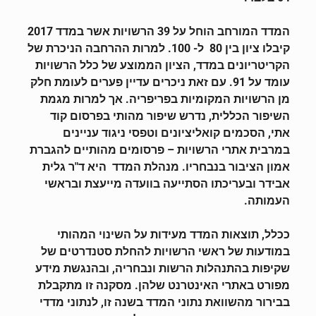
המדד המורחב הוחל על 39 הרשויות אשר במדד 2017
קיבלו ציון בין 80 ל- 100. למרות ההרחבה הניכרת של
הקריטריונים במדד, הציון הממוצע של כלל הרשויות
עומד על 91. עם זאת ניכרים עדיין פערים לעומת חלק
מן הרשויות המקומיות בפריפריה. אך למרות מגמת
השיפור הכללית, נדרש שיפור מהותי בפרסום קוד
אתי, הסכמים קואליציונים וטפסי ניגוד עניינים
במרבית אתרי הרשויות – פרסומים מהותיים להגברת
אמון הציבור בנבחריו. מנהלת המדד היא ד"ר גלית
אבידר ובעריכתו הסתייעה בוועדה מייעצת ובראשי
העמותה.
ככלל, תוצאות המדד מעידות על השינוי המהותי
במודעות של ראשי הרשויות להחלת סטנדרטים של
שקיפות בהתנהלות הרשות ונבחריה, ובהנגשת מידע
מפורט באתרי האינטרנט שלהן. מסקנה זו מתקבלת
בבירור מהשוואת נתוני המדד בשנה זו, לנתוני מדדי