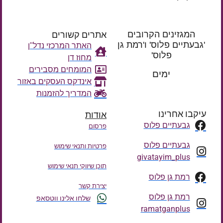
המגזינים הקרובים
אתרים קשורים
'גבעתיים פלוס' ו'רמת גן
האתר המרכזי נדל"ן
פלוס'
מחוז דן
רק עוד
המומחים מסבירים
ימים
אינדקס העסקים באזור
המדריך להזמנות
עיקבו אחרינו
אודות
גבעתיים פלוס
פרסום
גבעתיים פלוס
פרטיות ותנאי שימוש
givatayim_plus
תוכן שיווקי תנאי שימוש
רמת גן פלוס
יצירת קשר
רמת גן פלוס
שלחו אלינו ווטסאפ
ramatganplus