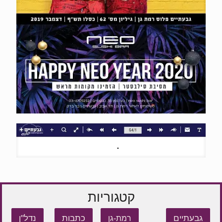
קטגוריות
גבעתיים
כתבות
נדל"ן
רמת-גן