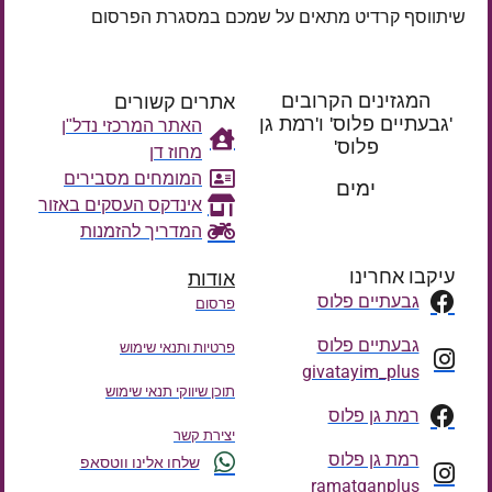
שיתווסף קרדיט מתאים על שמכם במסגרת הפרסום
המגזינים הקרובים
אתרים קשורים
'גבעתיים פלוס' ו'רמת גן
האתר המרכזי נדל"ן
פלוס'
מחוז דן
רק עוד
המומחים מסבירים
ימים
אינדקס העסקים באזור
המדריך להזמנות
עיקבו אחרינו
אודות
גבעתיים פלוס
פרסום
גבעתיים פלוס
פרטיות ותנאי שימוש
givatayim_plus
תוכן שיווקי תנאי שימוש
רמת גן פלוס
יצירת קשר
רמת גן פלוס
שלחו אלינו ווטסאפ
ramatganplus