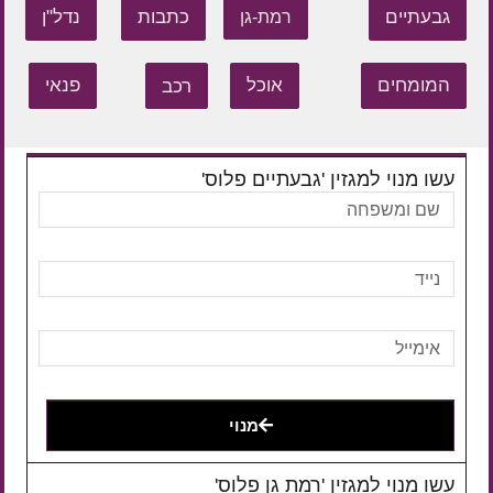
גבעתיים
כתבות
נדל"ן
רמת-גן
המומחים
אוכל
רכב
פנאי
עשו מנוי למגזין 'גבעתיים פלוס'
מנוי
עשו מנוי למגזין 'רמת גן פלוס'