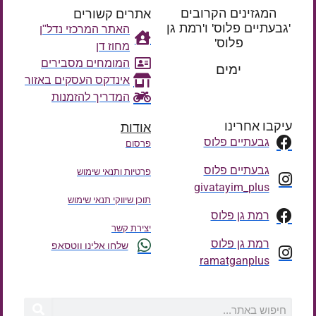
המגזינים הקרובים
אתרים קשורים
'גבעתיים פלוס' ו'רמת גן
האתר המרכזי נדל"ן
פלוס'
מחוז דן
רק עוד
המומחים מסבירים
ימים
אינדקס העסקים באזור
המדריך להזמנות
עיקבו אחרינו
אודות
גבעתיים פלוס
פרסום
גבעתיים פלוס
פרטיות ותנאי שימוש
givatayim_plus
תוכן שיווקי תנאי שימוש
רמת גן פלוס
יצירת קשר
רמת גן פלוס
שלחו אלינו ווטסאפ
ramatganplus