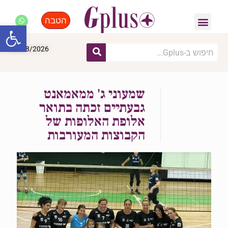
הטבה
פנאי, לייף סטייל, קניות
התחדשות עירונית
מומחים מקצועיים
פתח סרגל
06/08/2026
שמעוני ג' ממאמאנט
גבעתיים זכתה בתואר
אלופת האלופות של
הקבוצות המעורבות