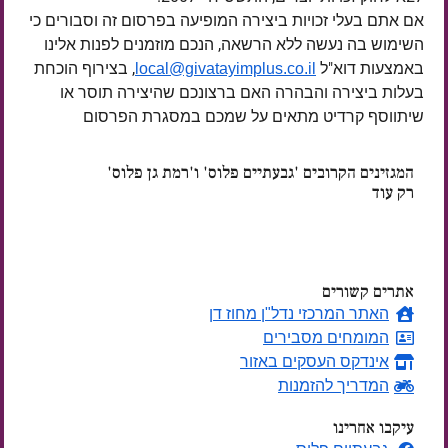
אם אתם בעלי זכויות ביצירה המופיעה בפרסום זה וסבורים כי
השימוש בה נעשה ללא הרשאה, הנכם מוזמנים לפנות אלינו
באמצעות דוא"ל
, בצירוף הוכחת
local@givatayimplus.co.il
בעלות ביצירה והבהרה האם ברצונכם שהיצירה תוסר או
שיתווסף קרדיט מתאים על שמכם במסגרת הפרסום
המגזינים הקרובים 'גבעתיים פלוס' ו'רמת גן פלוס'
רק עוד
ימים
אתרים קשורים
האתר המרכזי נדל"ן מחוז דן
המומחים מסבירים
אינדקס העסקים באזור
המדריך להזמנות
עיקבו אחרינו