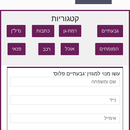
קטגוריות
גבעתיים
כתבות
נדל"ן
רמת-גן
המומחים
אוכל
רכב
פנאי
עשו מנוי למגזין 'גבעתיים פלוס'