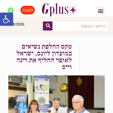
הטבה
פנאי, לייף סטייל, קניות
התחדשות עירונית
מומחים מקצועיים
פתח סרגל
08/08/2026
טקס החלפת נשיאים
במועדון ליונס, ישראל
לאופר החליף את רינה
וייס