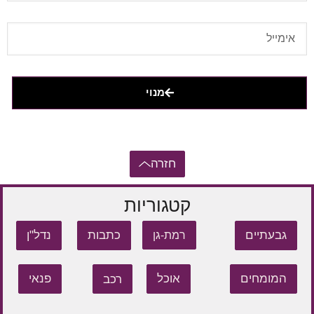
מנוי
חזרה
קטגוריות
גבעתיים
כתבות
נדל"ן
רמת-גן
המומחים
אוכל
רכב
פנאי