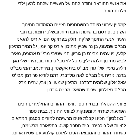
את אנשי ההוראה והודה להם על העשייה שלהם למען ילדי
וילדות העיר.
קמפיין עירוני מיוחד בהשתתפות נציגים ממוסדות החינוך
השונים, פורסם ברשתות החברתיות ובשלטי חוצות ברחבי
העיר. אנשי החינוך שלקחו חלק בפרויקט הם: איריס להגאני
מבי"ס שמעוני, בן נרושביץ מתיכון אורט קרייזמן, גל תמיר מתיכון
קלעי, זיו עמית מבי"ס בן גוריון, חני שטיבי מבי״ס אמונים, מאיר
לביא מתיכון תלמה ילין, מיטל לוי מבי"ס בורוכוב, מירי שלי מגן
דליה, מעיין שלו גורן מבי"ס בית אקשטיין, מירית אברהמי מבי"ס
ברנר, נירית גיל מבי"ס לאה גולדברג, רתם לוריא פרידמן מבי"ס
יגאל אלון, שלומית דבדבני מתיכון שמעון בן צבי, שרית מרלי
מבי"ס כצנלסון ושרית שמואלי מבי"ס גורדון.
צוותי ההנהלה בבתי הספר, וועדי ההורים והתלמידים הכינו
הפתעות יצירתיות ומפנקות לצוותי החינוך. בבית ספר
״כצנלסון״ הכינו קבלת פנים מרשימה למורים בסגנון המתאים
ל"צוות של כוכבים". בית הספר קושט בתפאורה מרשימה,
כשחדר המורים והמבואה הפכו לאולם קולנוע עם שטיח אדום.