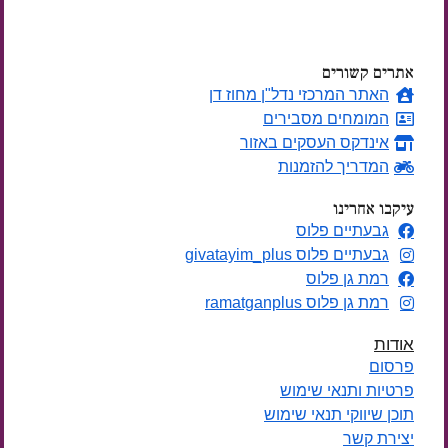
ימים
אתרים קשורים
האתר המרכזי נדל"ן מחוז דן
המומחים מסבירים
אינדקס העסקים באזור
המדריך להזמנות
עיקבו אחרינו
גבעתיים פלוס
גבעתיים פלוס givatayim_plus
רמת גן פלוס
רמת גן פלוס ramatganplus
אודות
פרסום
פרטיות ותנאי שימוש
תוכן שיווקי תנאי שימוש
יצירת קשר