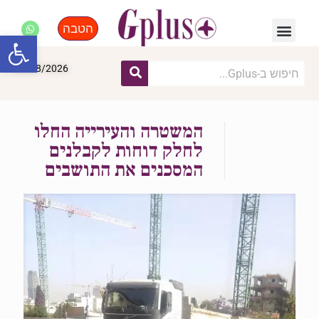
הטבה
פנאי, לייף סטייל, קניות
התחדשות עירונית
מומחים מקצועיים
פתח סרגל
09/08/2026
המשטרה והעירייה החלו
לחלק דוחות לקבלנים
המסכנים את התושבים