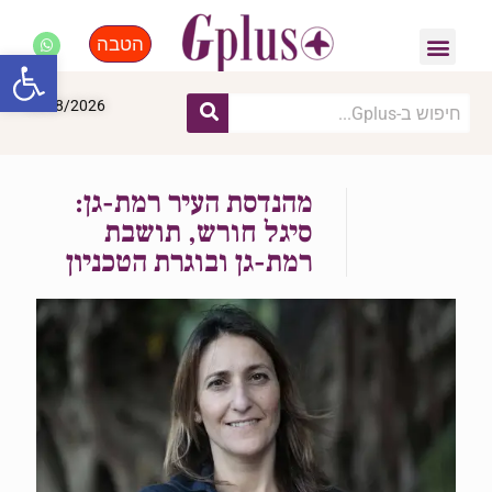
הטבה
פנאי, לייף סטייל, קניות
התחדשות עירונית
מומחים מקצועיים
פתח סרגל
10/08/2026
מהנדסת העיר רמת-גן:
סיגל חורש, תושבת
רמת-גן ובוגרת הטכניון