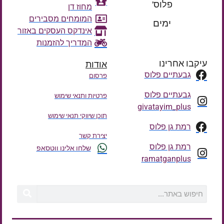
פלוס'
מחוז דן
רק עוד
המומחים מסבירים
ימים
אינדקס העסקים באזור
המדריך להזמנות
עיקבו אחרינו
אודות
גבעתיים פלוס
פרסום
גבעתיים פלוס
פרטיות ותנאי שימוש
givatayim_plus
תוכן שיווקי תנאי שימוש
רמת גן פלוס
יצירת קשר
רמת גן פלוס
שלחו אלינו ווטסאפ
ramatganplus