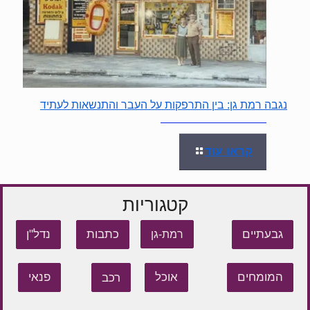
נגבה רמת גן: בין התרפקות על העבר והתנשאות לעתיד
קראו עוד
קטגוריות
גבעתיים
כתבות
נדל"ן
רמת-גן
המומחים
אוכל
רכב
פנאי