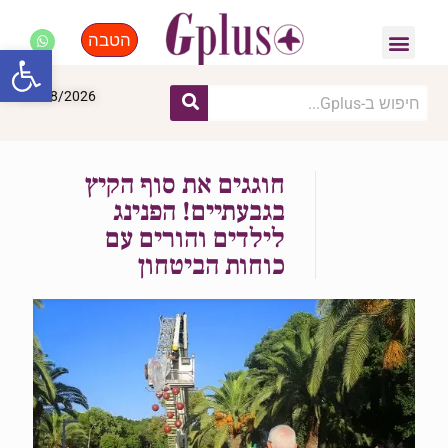
הטבה
פנאי, לייף סטייל, קניות
התחדשות עירונית
מומחים מקצועיים
פתח סרגל
07/08/2026
חוגגים את סוף הקיץ
בגבעתיים! הפנינג
לילדים והורים עם
כוחות הביטחון