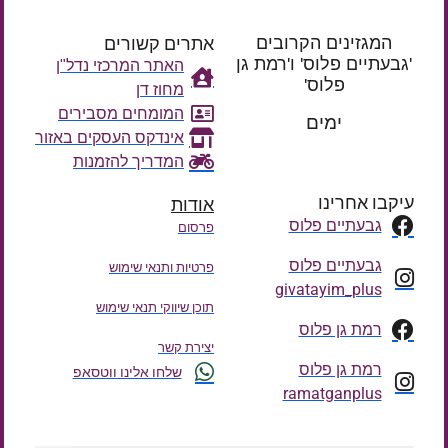
המגזינים הקרובים
אתרים קשורים
'גבעתיים פלוס' ו'רמת גן
האתר המרכזי נדל"ן
פלוס'
מחוז דן
רק עוד
המומחים מסבירים
ימים
אינדקס העסקים באזור
המדריך להזמנות
עיקבו אחרינו
אודות
גבעתיים פלוס
פרסום
גבעתיים פלוס
פרטיות ותנאי שימוש
givatayim_plus
תוכן שיווקי תנאי שימוש
רמת גן פלוס
יצירת קשר
רמת גן פלוס
שלחו אלינו ווטסאפ
ramatganplus