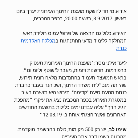
אירוע מיוחד להשקת מועצת החינוך העירונית יערך ביום
ראשון, 8.9.2017, בשעה 20:00, בכפר המכביה,
האירוע כלול גם הרצאה של פרופ' עמוס רולידר,ראש
המחלקה ללימוד מדעי ההתנהגות ב
מכללה האקדמית
כנרת
ליעד אילני מסר: "מועצת החינוך העירונית
תעסוק
ברפורמות, חדשנות ויזמות, מעבר ל"שוטף וליומיום״.
בראש המועצה תעמוד בהתנדבות מלאה רונית תירוש,
שהייתה מנכ״לית משרד החינוך, ושכיהנה בעבר כחברת
כנסת מטעם סיעת "קדימה". תירוש היא תושבת העיר.
במסגרת האירוע בכפר המכביה נציג את עיקרי ״מהפכת
הגיל הרך״ עליה עבדנו ימים כלילות בתשעת החודשים
האחרונים ואשר הצגתי אותה ב- 12.08.19 "
שימו לב,
יש רק 500 מקומות, כולם בהרשמה מוקדמת.
מהרו והירשמו דרך אתר העירייה