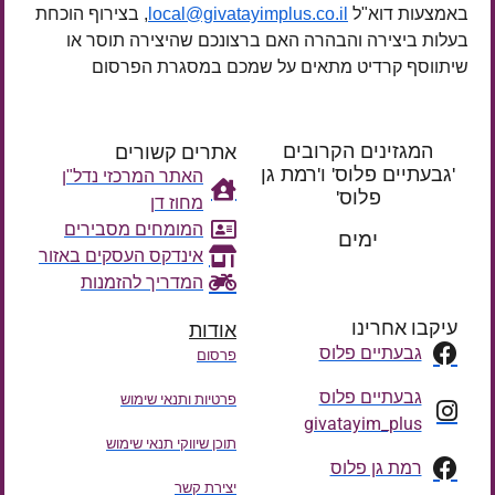
באמצעות דוא"ל
local@givatayimplus.co.il
, בצירוף הוכחת
בעלות ביצירה והבהרה האם ברצונכם שהיצירה תוסר או
שיתווסף קרדיט מתאים על שמכם במסגרת הפרסום
המגזינים הקרובים
אתרים קשורים
'גבעתיים פלוס' ו'רמת גן
האתר המרכזי נדל"ן
פלוס'
מחוז דן
רק עוד
המומחים מסבירים
ימים
אינדקס העסקים באזור
המדריך להזמנות
עיקבו אחרינו
אודות
גבעתיים פלוס
פרסום
גבעתיים פלוס
פרטיות ותנאי שימוש
givatayim_plus
תוכן שיווקי תנאי שימוש
רמת גן פלוס
יצירת קשר