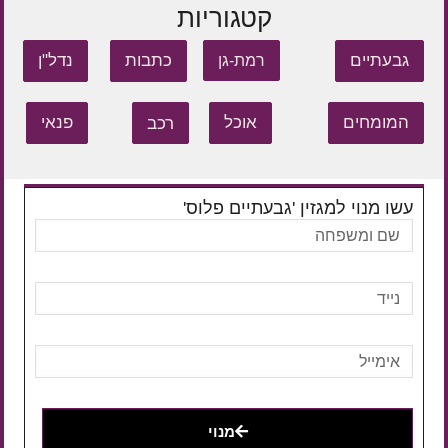
קטגוריות
גבעתיים
כתבות
נדל"ן
רמת-גן
המומחים
אוכל
רכב
פנאי
עשו מנוי למגזין 'גבעתיים פלוס'
מנוי