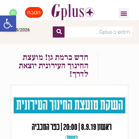
הטבה
פנאי, לייף סטייל, קניות
התחדשות עירונית
מומחים מקצועיים
פתח סרגל
08/08/2026
חדש ברמת גן! מועצת
החינוך העירונית יוצאת
לדרך!