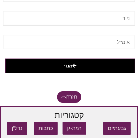
מנוי
חזרה
קטגוריות
גבעתיים
כתבות
נדל"ן
רמת-גן