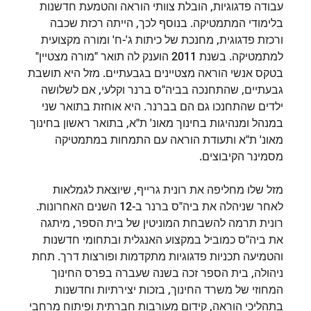
עבודה פדגוגיות, הובלת צוותי הוראה והטמעת חדשנות
בלימודי המתמטיקה. בנוסף לכך, הייתה רכזת שכבה
ורכזת פדגוגית, מחנכת של כיתות ג'-ח' ומורה מקצועית
למתמטיקה. בשנת 2011 הוענק לה תואר "מורה מצטיין"
בטקס אנשי הוראה מצטיינים בגבעתיים. מזל היא תושבת
גבעתיים, שהתחנכה בביה"ס ברנר וקלעי, אם לשלושה
ילדים שהתחנכו גם הם בברנר. היא אוחזת בתואר שני
במנהל ומנהיגות בחינוך מאונ' ת"א, בתואר ראשון בחינוך
מאונ' ת"א ותעודת הוראה עם התמחות במתמטיקה
מסמינר הקיבוצים.
מזל שלו מחליפה את רונית גרייף, שיוצאת לגמלאות
לאחר שניהלה את ביה"ס ברנר ב-12 השנים האחרונות.
רונית תרמה להשבחת המוניטין של בית הספר, מיתגה
את ביה"ס כמוביל במקצוע האנגלית ובתחומי חדשנות
והטמיעה תכניות פדגוגיות מתקדמות ופורצות דרך. תחת
ניהולה, בית הספר זכה בשנה שעברה בפרס החינוך
המחוזי של משרד החינוך, בזכות יצירתיות וחדשנות
בתהליכי הוראה, קידום מעורבות חברתית ופיתוח מרחבי