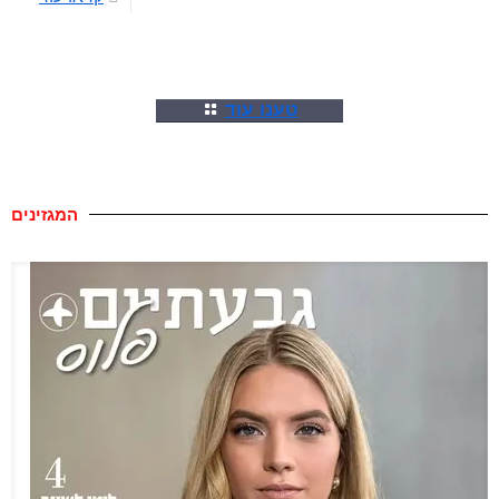
טענו עוד
המגזינים