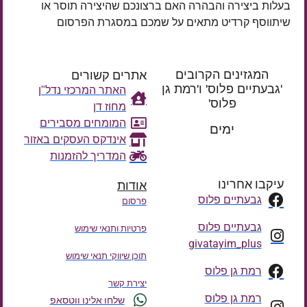
בעלות ביצירה והבהרה האם ברצונכם שהיצירה תוסר או
שיתווסף קרדיט מתאים על שמכם במסגרת הפרסום
המגזינים הקרובים
אתרים קשורים
'גבעתיים פלוס' ו'רמת גן
האתר המרכזי נדל"ן
פלוס'
מחוז דן
רק עוד
המומחים מסבירים
ימים
אינדקס העסקים באזור
המדריך להזמנות
עיקבו אחרינו
אודות
גבעתיים פלוס
פרסום
גבעתיים פלוס
פרטיות ותנאי שימוש
givatayim_plus
תוכן שיווקי תנאי שימוש
רמת גן פלוס
יצירת קשר
רמת גן פלוס
שלחו אלינו ווטסאפ