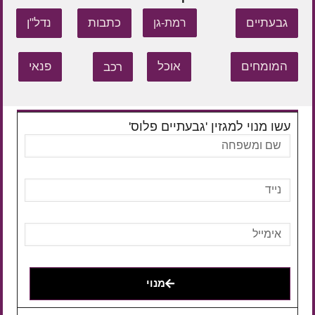
גבעתיים
כתבות
נדל"ן
רמת-גן
המומחים
אוכל
רכב
פנאי
עשו מנוי למגזין 'גבעתיים פלוס'
מנוי