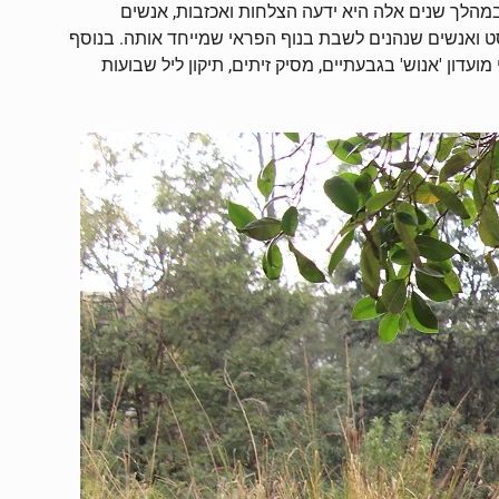
הדרומי של גן רבקה, ממש בפינה, נמצאת הגינה הקהילתית החוגגת חמש שנים של פעילות מאז עלייתה לקרקע בשנת 2013. במהלך שנים אלה היא ידעה הצלחות ואכזבות, אנשים
סט ואנשים שנהנים לשבת בנוף הפראי שמייחד אותה. בנוסף
ועדון 'אנוש' בגבעתיים, מסיק זיתים, תיקון ליל שבועות