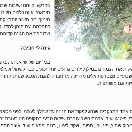
בקרקע. קיימנו ישיבות שבו
תיראה? איזה כללים חלים 
מימון? מה חשוב יותר? קהיל
להסכמה. עם הזמן למדנו ל
שדוחפת את הגינה קדימה 
גינה לי חביבה
בכל יום שלישי אנחנו נפגש
ות את הצמחים במזלף, ילדים גדולים יותר יכולים כבר לשתול ולמלא ער
 לשבועיים מצטרפת אלינו מדריכה מהחברה להגנת הטבע שנותנת הדרכה
יות וגם משותפות.
אחד המבקרים שנהג לפקוד את הגינה עד שהלך לעולמו לפני מספר שנים
ודי, פיטנגו ועוד. אדמת היער עוברת שיקום טבעי בתקופה הזו בעזרת זריע
 שחור, פיג'ויה , תפוח , שקד, לימון , בננה, פפאיה ועוד. איזור נוסף