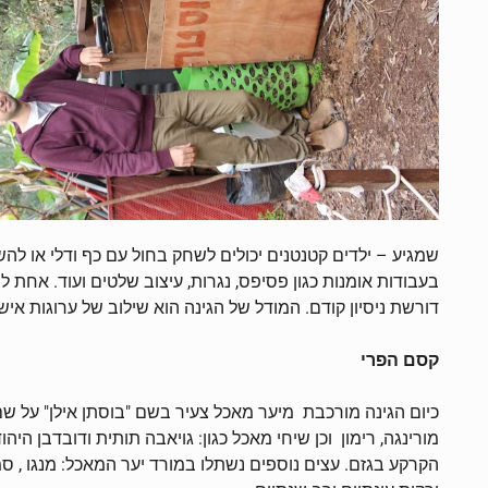
שמגיע – ילדים קטנטנים יכולים לשחק בחול עם כף ודלי או להשק
בעבודות אומנות כגון פסיפס, נגרות, עיצוב שלטים ועוד. אחת
דורשת ניסיון קודם. המודל של הגינה הוא שילוב של ערוגות איש
קסם הפרי
כיום הגינה מורכבת מיער מאכל צעיר בשם "בוסתן אילן" על שם 
מורינגה, רימון וכן שיחי מאכל כגון: גויאבה תותית ודובדבן היה
הקרקע בגזם. עצים נוספים נשתלו במורד יער המאכל: מנגו , סמבוק