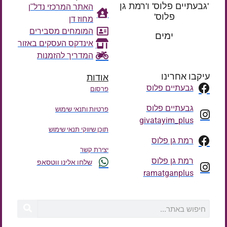
'גבעתיים פלוס' ו'רמת גן
האתר המרכזי נדל"ן
פלוס'
מחוז דן
רק עוד
המומחים מסבירים
ימים
אינדקס העסקים באזור
המדריך להזמנות
עיקבו אחרינו
אודות
גבעתיים פלוס
פרסום
גבעתיים פלוס
פרטיות ותנאי שימוש
givatayim_plus
תוכן שיווקי תנאי שימוש
רמת גן פלוס
יצירת קשר
רמת גן פלוס
שלחו אלינו ווטסאפ
ramatganplus