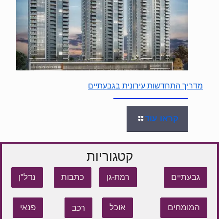
מדריך התחדשות עירונית בגבעתיים
קראו עוד
קטגוריות
גבעתיים
כתבות
נדל"ן
רמת-גן
המומחים
אוכל
רכב
פנאי