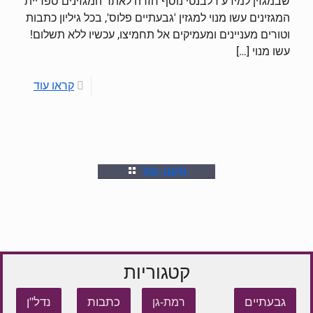
שבמגזין למידע רלבנטי נוסף חזרה לאתר המגזינים ספריית
המגזינים עשו מנוי למגזין 'גבעתיים פלוס', בכל גיליון כתבות
וטורים מעניינים ומעמיקים אל תחמיצו, עכשיו ללא תשלום!
עשו מנוי
[…]
קראו עוד
טענו עוד
קטגוריות
גבעתיים
כתבות
נדל"ן
רמת-גן