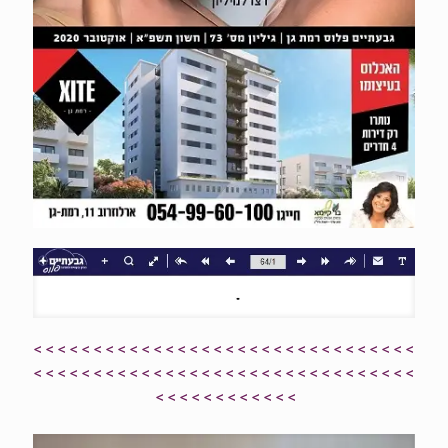
> > > > > > > > > > > > > > > > > > > > > > > > > > > > > > > >
> > > > > > > > > > > > > > > > > > > > > > > > > > > > > > > >
> > > > > > > > > > > >