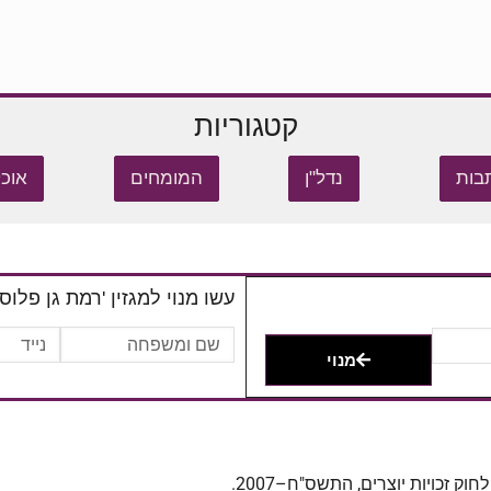
קטגוריות
בות
נדל"ן
המומחים
אוכל
עשו מנוי למגזין 'רמת גן פלוס'
מנוי