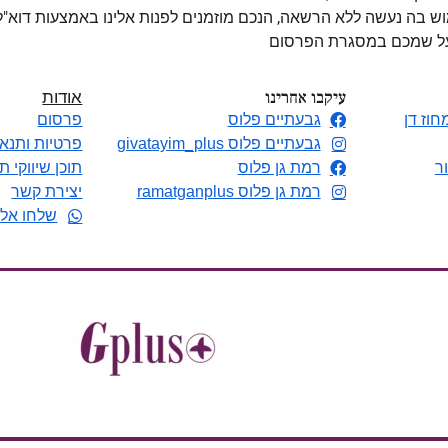
מוש בה נעשה ללא הרשאה, הנכם מוזמנים לפנות אלינו באמצעות דוא"
 על שמכם במסגרת הפרסום
עיקבו אחרינו
אודות
חוז דן
גבעתיים פלוס
פרסום
גבעתיים פלוס givatayim_plus
פרטיות ותנאי
ר
רמת גן פלוס
תוכן שיווקי ת
רמת גן פלוס ramatganplus
יצירת קשר
שלחו אלי