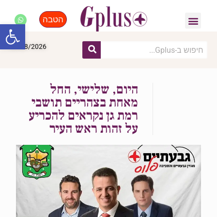
הטבה
פנאי, לייף סטייל, קניות
התחדשות עירונית
מומחים מקצועיים
פתח סרגל
08/08/2026
היום, שלישי, החל
מאחת בצהריים תושבי
רמת גן נקראים להכריע
על זהות ראש העיר