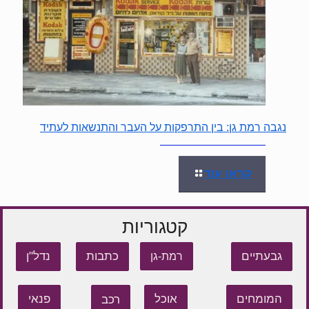
נגבה רמת גן: בין התרפקות על העבר והתנשאות לעתיד
קראו עוד
קטגוריות
גבעתיים
כתבות
נדל"ן
רמת-גן
המומחים
אוכל
רכב
פנאי