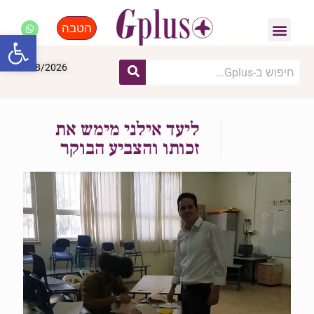
הטבה
פנאי, לייף סטייל, קניות
התחדשות עירונית
מומחים מקצועיים
פתח סרגל
09/08/2026
ליעד אילני מימש את
זכותו והצביע הבוקר