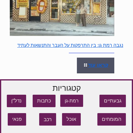
נגבה רמת גן: בין התרפקות על העבר והתנשאות לעתיד
קראו עוד
קטגוריות
גבעתיים
כתבות
נדל"ן
רמת-גן
המומחים
אוכל
רכב
פנאי