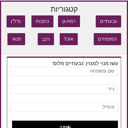
קטגוריות
גבעתיים
כתבות
נדל"ן
רמת-גן
המומחים
אוכל
רכב
פנאי
עשו מנוי למגזין 'גבעתיים פלוס'
מנוי