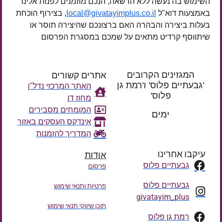
השימוש בה נעשה ללא הרשאה, הנכם מוזמנים לפנות אלינו
באמצעות דוא"ל
local@givatayimplus.co.il
, בצירוף הוכחת
בעלות ביצירה והבהרה האם ברצונכם שהיצירה תוסר או
שיתווסף קרדיט מתאים על שמכם במסגרת הפרסום
המגזינים הקרובים
אתרים קשורים
'גבעתיים פלוס' ו'רמת גן
האתר המרכזי נדל"ן
פלוס'
מחוז דן
רק עוד
המומחים מסבירים
ימים
אינדקס העסקים באזור
המדריך להזמנות
עיקבו אחרינו
אודות
גבעתיים פלוס
פרסום
גבעתיים פלוס
פרטיות ותנאי שימוש
givatayim_plus
תוכן שיווקי תנאי שימוש
רמת גן פלוס