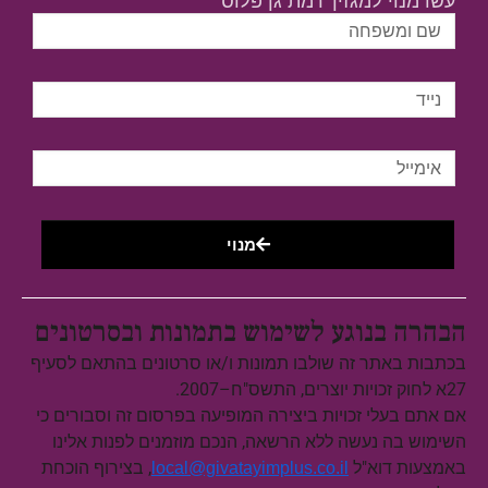
עשו מנוי למגזין 'רמת גן פלוס'
מנוי
הבהרה בנוגע לשימוש בתמונות ובסרטונים
בכתבות באתר זה שולבו תמונות ו/או סרטונים בהתאם לסעיף
27א לחוק זכויות יוצרים, התשס"ח–2007.
אם אתם בעלי זכויות ביצירה המופיעה בפרסום זה וסבורים כי
השימוש בה נעשה ללא הרשאה, הנכם מוזמנים לפנות אלינו
באמצעות דוא"ל
, בצירוף הוכחת
local@givatayimplus.co.il