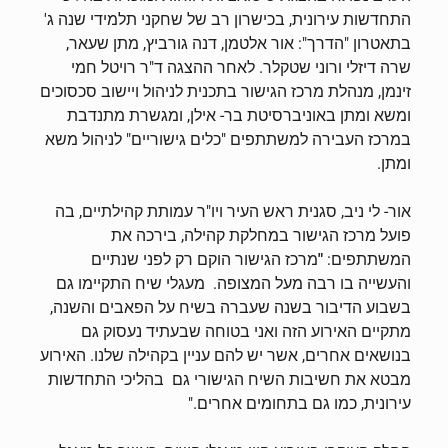
התחדשות עירונית, בכישרון רב של שחקני תלמידי שנה ג'
בתאטרון "הדרך": אור אלטמן, דנה גורביץ, מתן שעאר,
שרה דיזלי ורוני שטקלר. לאחר ההצגה ד"ר רויטל חמי
זינמן, מנהלת מרכז הגישור בתכנית לניהול ויישוב סכסוכים
ומשא ומתן באוניברסיטת בר- אילן, ומגשרת מתנדבת
במרכז העבירה למשתתפים "כלים גישוריים" לניהול משא
ומתן.
אור- לי ניב, סגנית ראש העיר ויו"ר עמותת קהילתיים, בה
פועל מרכז הגישור במחלקת קהילה, בירכה את
המשתתפים:
"
מרכז הגישור הוקם רק לפני שנתיים
והעשייה בו רבה מעל המצופה. מעגלי שיח התקיימו גם
בשבוע הדיבור בשנה שעברה בשיח על הפאבים והשנה,
מתקיים האירוע הזה ואני בטוחה שבעתיד נעסוק גם
בנושאים אחרים, אשר יש להם עניין בקהילה שלנו. האירוע
מבטא את חשיבות השיח הגישורי גם בהליכי התחדשות
עירונית, כמו גם בתחומים אחרים."