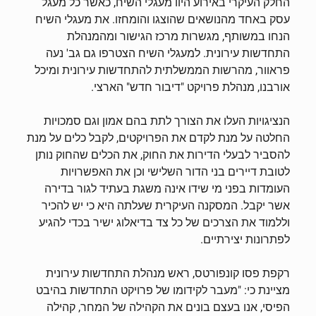
החלק העיקרי באירוע היוו מעגלי השיח, כאשר כל מעגל
עסק באחד מהנושאים שהוצגו והומחזו. את מעגלי השיח
הנחו במשותף, מגשרות מרכז הגישור ומהמנהלת
התחדשות עירונית. למעגלי השיח הצטרפו גם גב' נעה
פראוור, מהרשות הממשלתית להתחדשות עירונית ומיכל
אורבנו, מנהלת פרויקט "דיבור חדש" הארצי.
הנציגויות העלו את הצורך לתת בהם אמון וגם סמכויות
החלטה על מנת לקדם את הפרויקטים, לקבל כלים על מנת
להסביר לבעלי הדירות את החוק, את הכלים שהחוק נותן
לטובת דיירים בני הדור השלישי וכן את האפשרויות
העומדות בפני מי שידו אינה משגת בעתיד לגור בדירה
אשר יקבל. המסקנה העיקרית שעלתה היא כי יש להכיר
וללמוד את הצרכים של כל צד בדיאלוג ישיר בכדי להגיע
לפתרונות יצירתיים.
רקפת פסו קונפורטס, ראש מנהלת התחדשות עירונית
מציינת כי: "מעבר לקידומו של פרויקט התחדשות בהיבט
הפיסי, אנו בעצם בונים את הקהילה של המחר, קהילה