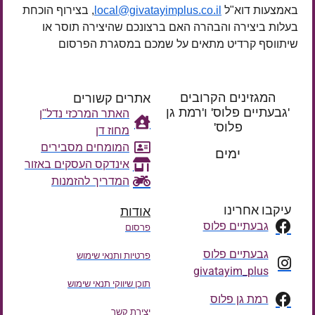
באמצעות דוא"ל
local@givatayimplus.co.il
, בצירוף הוכחת
בעלות ביצירה והבהרה האם ברצונכם שהיצירה תוסר או
שיתווסף קרדיט מתאים על שמכם במסגרת הפרסום
המגזינים הקרובים
אתרים קשורים
'גבעתיים פלוס' ו'רמת גן
האתר המרכזי נדל"ן
פלוס'
מחוז דן
רק עוד
המומחים מסבירים
ימים
אינדקס העסקים באזור
המדריך להזמנות
עיקבו אחרינו
אודות
גבעתיים פלוס
פרסום
גבעתיים פלוס
פרטיות ותנאי שימוש
givatayim_plus
תוכן שיווקי תנאי שימוש
רמת גן פלוס
יצירת קשר