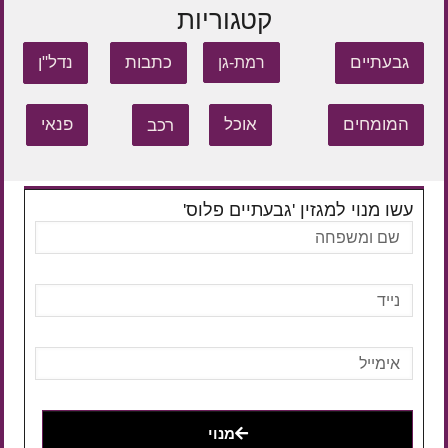
קטגוריות
גבעתיים
כתבות
נדל"ן
רמת-גן
המומחים
אוכל
רכב
פנאי
עשו מנוי למגזין 'גבעתיים פלוס'
מנוי