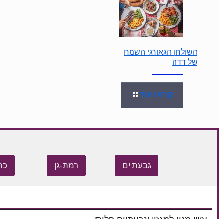
השולחן הגאורגי השמח
של דדה
קראו עוד
גבעתיים
רמת-גן
כת