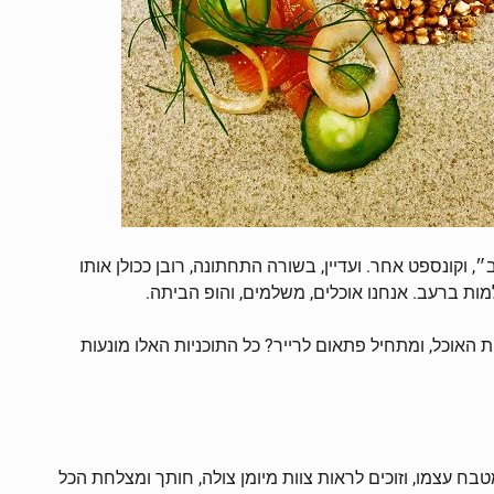
קונספט אחר. ועדיין, בשורה התחתונה, רובן ככולן אותו
ות ברעב. אנחנו אוכלים, משלמים, והופ הביתה.
ות האוכל, ומתחיל פתאום לרייר? כל התוכניות האלו מונעות
כמות, ולייצר ״חוויה חדשה״ במסעדת OCD. 19 סועדים יושבים סביב המטבח עצמו, וזוכים לראות צוות מיומן צולה, חותך ומצלחת הכל