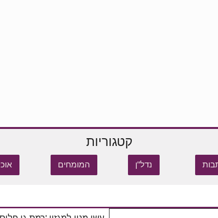
קטגוריות
בות
נדל"ן
המומחים
אוכל