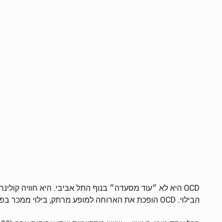
OCD היא לא ״עוד מסעדה״ בנוף התל אביבי. היא חוויה קו
הבילוי. OCD הופכת את הארוחה למופע מרתק, בילוי ממכר בפני עצמו, אליו תמצאו עצמכן חוזרים שוב, ושוב, ושוב. (והאמינו לי, אני מדברת פה מניסיון)