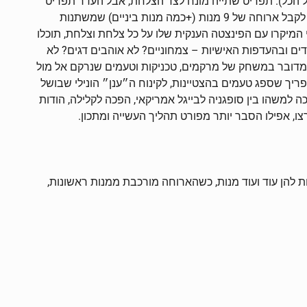
ב על הכל). תפריט שתייה מונח לצד הצלחת, אבל העדר תפריט
האוכל יבלוט – אין תפריט ממנו תוכלו להזמין מנות, הקונספט הוא ״פיקס מניו״ – תפריט שנקבע מראש בסכום קבוע. הסועדים זוכים לקבל ארוחה של 9 מנות (+כמה מנות ביניים) שמשתנות
המיקרו עם הפינצטה הענקית שלו על כל צלחת וצלחת, תוכלו
ים ובהעדפות האישיות – צמחוניים? לא אוהבים דגים? לא
 מדובר במשחק של מרקמים, טכניקות וטעמים שנרקם אל מול
 פריך שספג טעמים בהצטיינות, לקינוח ה״ענן״ הונילי שבושל
 למשהו בין סופגניה לבייגל אמריקאי, הפכה לקלילה, הודות
ו, אפילו הסבר יותר מפורט תהליך העשייה ומתכון.
ות להן עוד ועוד מנות, כשהארוחה מורכבת ממנות ראשונות,