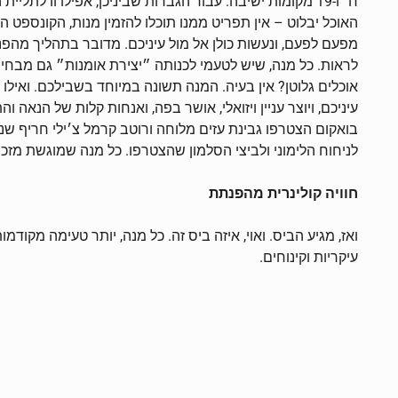
ח׳ ו-19 מקומות ישיבה. עבור הגברות שביניכן, אפילו ו
מפעם לפעם, ונעשות כולן אל מול עיניכם. מדובר בתהליך מהפנ
לראות. כל מנה, שיש לטעמי לכנותה ״יצירת אומנות״ גם מבחי
אוכלים גלוטן? אין בעיה. המנה תשונה במיוחד בשבילכם. וא
עיניכם, ויוצר עניין ויזואלי, אושר בפה, ואנחות קלות של הנא
בואקום הצטרפו גבינת עזים מלוחה ורוטב קרמל צ׳ילי חריף שנת
לניחוח הלימוני ולביצי הסלמון שהצטרפו. כל מנה שמוגשת מזכ
חוויה קולינרית מהפנתת
ואז, מגיע הביס. ואוי, איזה ביס זה. כל מנה, יותר טעימה מקו
עיקריות וקינוחים.