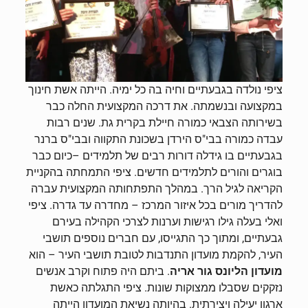
ציפי נולדה בגבעתיים וחיה בה כל ימיה. הייתה אשת חינוך
במקצועה ובנשמתה. את דרכה המקצועית החלה כבר
בשירותה הצבאי כמורה חיילת בקרית גת. שנים רבות
עבדה כמורה בבי"ס הירדן בשכונת התקווה ובבי"ס ברנר
בגבעתיים בו גידלה דורות רבים של תלמידים –כיום כבר
בוגרים והורים לתלמידים חדשים. ציפי התמחתה בהקניית
הקריאה לגיל הרך. במהלך התפתחותה המקצועית עברה
להדריך מורים בכל איזור המרכז – מחדרה עד גדרה. ציפי
ואלי בעלה גילו רגישות וערנות לצרכי הקהילה בעירם
גבעתיים, ומתוך כך התגייסו, עם חברים נוספים תושבי
העיר, להקמת מועדון התנדבות לטובת תושבי העיר – הוא
מועדון הליונס גור אריה
. ביתם היה פתוח וקרב אנשים
נזקקים שסבלו ממצוקות שונות. ציפי התגלתה כאשת
ארגון יעילה ויצירתית. בהיותה נשיאת המועדון הייתה