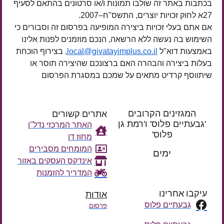
בכתבות באתר זה שולבו תמונות ו/או סרטונים בהתאם לסעיף
27א לחוק זכויות יוצרים, התשס"ח–2007.
אם אתם בעלי זכויות ביצירה המופיעה בפרסום זה וסבורים כי
השימוש בה נעשה ללא הרשאה, הנכם מוזמנים לפנות אלינו
באמצעות דוא"ל
local@givatayimplus.co.il
, בצירוף הוכחת
בעלות ביצירה והבהרה האם ברצונכם שהיצירה תוסר או
שיתווסף קרדיט מתאים על שמכם במסגרת הפרסום
המגזינים הקרובים
אתרים קשורים
'גבעתיים פלוס' ו'רמת גן
האתר המרכזי נדל"ן
פלוס'
מחוז דן
רק עוד
המומחים מסבירים
ימים
אינדקס העסקים באזור
המדריך להזמנות
עיקבו אחרינו
אודות
גבעתיים פלוס
פרסום