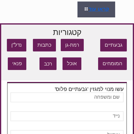
קראו עוד
קטגוריות
גבעתיים
כתבות
נדל"ן
רמת-גן
המומחים
אוכל
רכב
פנאי
עשו מנוי למגזין 'גבעתיים פלוס'