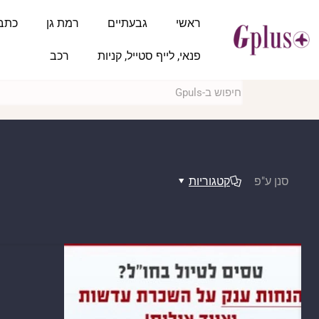
ראשי
גבעתיים
רמת גן
כתב
פנאי, לייף סטייל, קניות
רכב
סנן ע"פ
קטגוריות