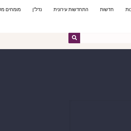
ות
חדשות
התחדשות עירונית
נדל"ן
מומחים מקצ