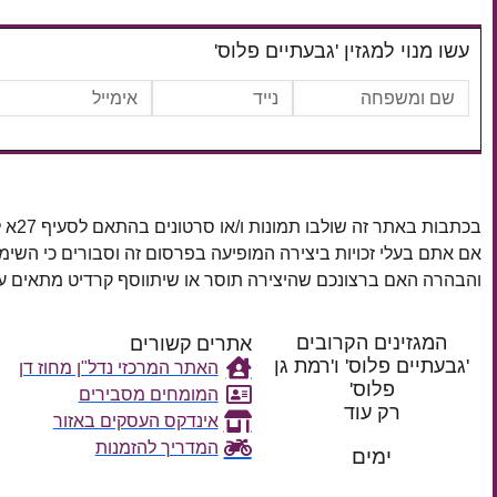
עשו מנוי למגזין 'גבעתיים פלוס'
בכתבות באתר זה שולבו תמונות ו/או סרטונים בהתאם לסעיף 27א לחוק זכויות יוצרים, התשס"ח–2007.
אם אתם בעלי זכויות ביצירה המופיעה בפרסום זה וסבורים כי השי
והבהרה האם ברצונכם שהיצירה תוסר או שיתווסף קרדיט מתאים
המגזינים הקרובים
אתרים קשורים
'גבעתיים פלוס' ו'רמת גן
האתר המרכזי נדל"ן מחוז דן
פלוס'
המומחים מסבירים
רק עוד
אינדקס העסקים באזור
המדריך להזמנות
ימים