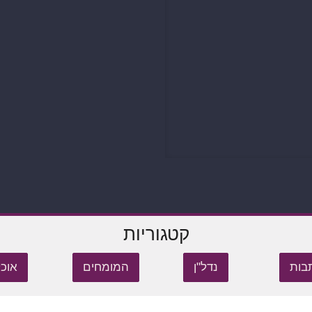
קטגוריות
בות
נדל"ן
המומחים
אוכל