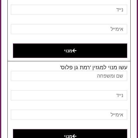
מנוי
עשו מנוי למגזין 'רמת גן פלוס'
מנוי