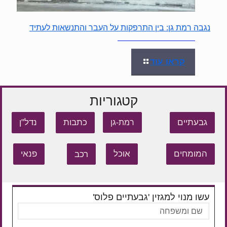
נגבה רמת גן: בין התרפקות על העבר והתנשאות לעתיד
קראו עוד
קטגוריות
גבעתיים
כתבות
נדל"ן
רמת-גן
המומחים
אוכל
רכב
פנאי
עשו מנוי למגזין 'גבעתיים פלוס'