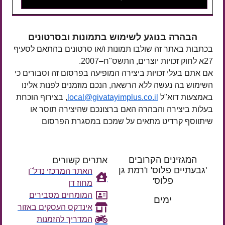
הבהרה בנוגע לשימוש בתמונות ובסרטונים
בכתבות באתר זה שולבו תמונות ו/או סרטונים בהתאם לסעיף
27א לחוק זכויות יוצרים, התשס"ח–2007.
אם אתם בעלי זכויות ביצירה המופיעה בפרסום זה וסבורים כי
השימוש בה נעשה ללא הרשאה, הנכם מוזמנים לפנות אלינו
באמצעות דוא"ל
local@givatayimplus.co.il
, בצירוף הוכחת
בעלות ביצירה והבהרה האם ברצונכם שהיצירה תוסר או
שיתווסף קרדיט מתאים על שמכם במסגרת הפרסום
המגזינים הקרובים
אתרים קשורים
'גבעתיים פלוס' ו'רמת גן
האתר המרכזי נדל"ן
פלוס'
מחוז דן
רק עוד
המומחים מסבירים
ימים
אינדקס העסקים באזור
המדריך להזמנות