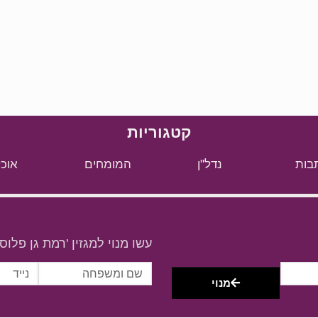
קטגוריות
בות
נדל"ן
המומחים
אוכל
עשו מנוי למגזין 'רמת גן פלוס'
מנוי