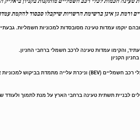
ת טעינה חכמות לכלי רכב חשמליים מותקנות בקניון ביאליק ה
ים ורמת גן אינן ברשימת הרשויות שיקבלו סבסוד להקמת עמדו
ם יוקמו עמדות טעינה מסובסדות למכוניות חשמליות. גבעתיים
יד, והקימו עמדות טעינה לרכב חשמלי ברחבי החניון.
ניון הקניון
בישראל, כיום, כ – 5,000 רכבי פלאג-אין (PHEV) ו- 1,000 כלי רכב חשמלי
לאומית רחבה, תעניק המדינה 30 מיליון שקלים לבניית תשתית טעינה ברחבי הארץ על מ