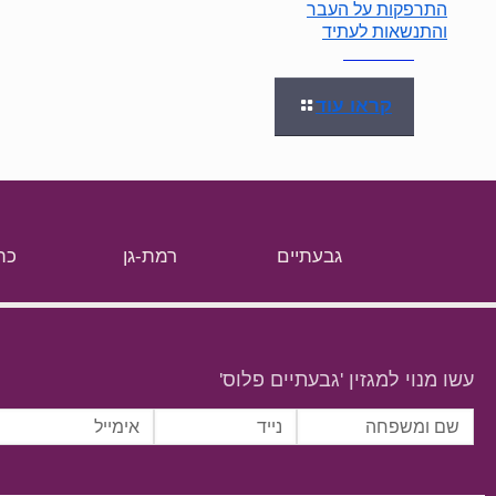
התרפקות על העבר
והתנשאות לעתיד
קראו עוד
גבעתיים
רמת-גן
כת
עשו מנוי למגזין 'גבעתיים פלוס'