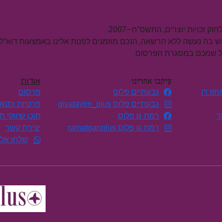
וש בה נעשה ללא הרשאה, הנכם מוזמנים לפנות אלינו באמצעות דוא"ל
על שמכם במסגרת הפרסום
עיקבו אחרינו
אודות
וז דן
גבעתיים פלוס
פרסום
גבעתיים פלוס givatayim_plus
פרטיות ותנא
ר
רמת גן פלוס
תוכן שיווקי 
רמת גן פלוס ramatganplus
יצירת קשר
שלחו אלי