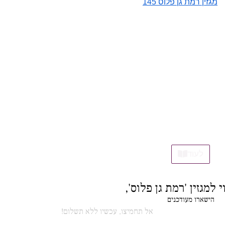
מגזין רמת גן פלוס 145
לעוד
 למגזין 'רמת גן פלוס',
הישארו מעודכנים
אל תחמיצו, עכשיו ללא תשלום!