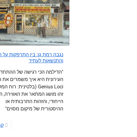
נגבה רמת גן: בין התרפקות על 
והתנשאות לעתיד
"הדילמה הכי רגישה של ההתחד
העירונית היא איך משמרים את ה
Genius Loci (בלטינית: רוח ה
זהו מושג המתאר את האווירה, ה
הייחודי, והזהות התרבותית או
ההיסטורית של מיקום מסוים"
קר