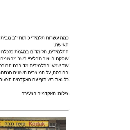
כמה עשרות תלמידי כיתות י"ב מבית 
האישה.
התלמידים, הלומדים במגמת כלכלה ומ
עוסקת בייצור תחליפי בשר מהצומח 
עוד שמעו התלמידים מדוברת הבורסה,
בבורסה, על המוצרים השונים הנסחרי
כל זאת בשיתוף עם האקדמיה הצעירה (young academy), המפעילה תכניות לחינוך פיננסי לתלמידים, בעיקר ב
צילום: האקדמיה הצעירה