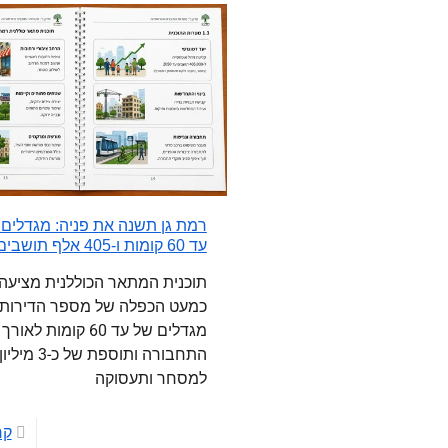
רמת גן תשנה את פניה: מגדלים
עד 60 קומות ו-405 אלף תושבים
תוכנית המתאר הכוללנית מציעה
כמעט הכפלה של מספר הדירות,
מגדלים של עד 60 קומות לאו
התחבורה ותוספת של
למסחר ותעסוקה
קר