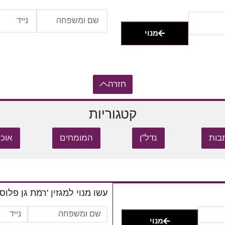
מנוי
חזרה
קטגוריות
בות
נדל"ן
המומחים
אוכל
עשו מנוי למגזין 'רמת גן פלוס'
מנוי