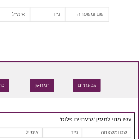
גבעתיים
רמת-גן
כת
עשו מנוי למגזין 'גבעתיים פלוס'