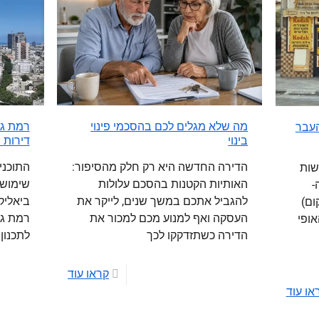
מה שלא מגלים לכם בהסכמי פינוי
העבר
בינוי
דירות ס
הדירה החדשה היא רק חלק מהסיפור:
התוכני
שות
האותיות הקטנות בהסכם עלולות
-
להגביל אתכם במשך שנים, לייקר את
ביאליק
מקום)
העסקה ואף למנוע מכם למכור את
רמת גן
אופי
הדירה כשתזדקקו לכך
לתכנון 
קראו עוד
או עוד