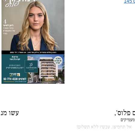
1
 פלוס',
עשו מנוי
ומעמיקים
אל תחמיצו, עכשיו ללא תשלום!