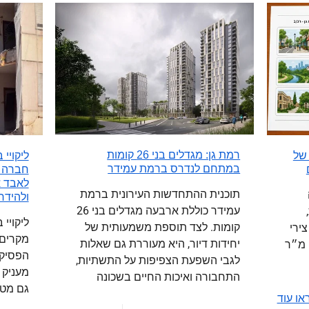
רמת גן: מגדלים בני 26 קומות
 של
ליקויי
במתחם לנדרס ברמת עמידר
חברה ש
לאבד א
תוכנית ההתחדשות העירונית ברמת
ולהידר
עמידר כוללת ארבעה מגדלים בני 26
ליקויי 
קומות. לצד תוספת משמעותית של
רך צירי
מקרים 
יחידות דיור, היא מעוררת גם שאלות
 כ-3 מיליון מ״ר
הפסיקה
לגבי השפעת הצפיפות על התשתיות,
מעניק 
התחבורה ואיכות החיים בשכונה
גם מטי
או עוד