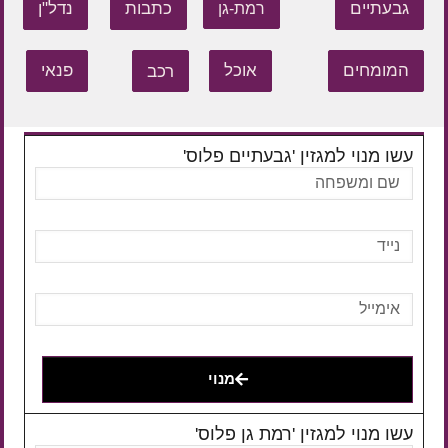
גבעתיים
כתבות
נדל"ן
רמת-גן
המומחים
אוכל
רכב
פנאי
עשו מנוי למגזין 'גבעתיים פלוס'
מנוי
עשו מנוי למגזין 'רמת גן פלוס'