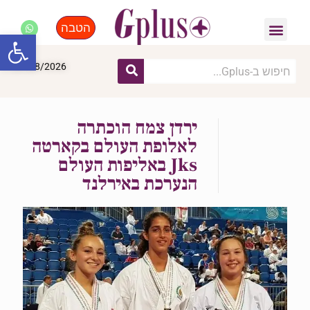
הטבה
פנאי, לייף סטייל, קניות
התחדשות עירונית
מומחים מקצועיים
פתח סרגל
07/08/2026
ירדן צמח הוכתרה
לאלופת העולם בקארטה
Jks באליפות העולם
הנערכת באירלנד