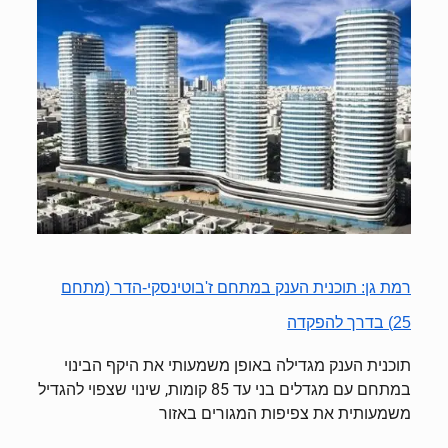
רמת גן: תוכנית הענק במתחם ז'בוטינסקי-הדר (מתחם
25) בדרך להפקדה
תוכנית הענק מגדילה באופן משמעותי את היקף הבינוי
במתחם עם מגדלים בני עד 85 קומות, שינוי שצפוי להגדיל
משמעותית את צפיפות המגורים באזור