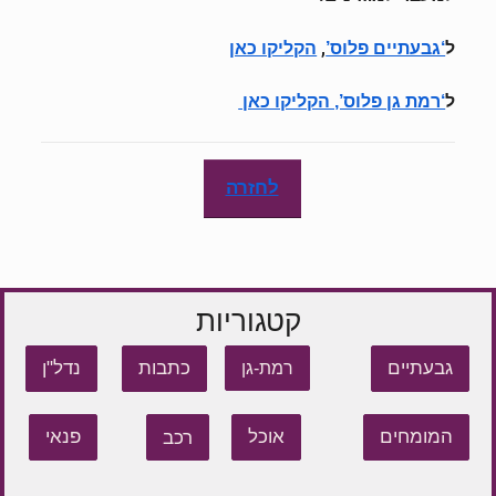
ל
,
‘גבעתיים פלוס’
הקליקו כאן
ל
‘רמת גן פלוס’, הקליקו כאן
לחזרה
קטגוריות
גבעתיים
כתבות
נדל"ן
רמת-גן
המומחים
אוכל
רכב
פנאי