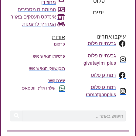
פלוס'
מחוז דן
רק עוד
המומחים מסבירים
ימים
אינדקס העסקים באזור
המדריך להזמנות
עיקבו אחרינו
אודות
גבעתיים פלוס
פרסום
גבעתיים פלוס
פרטיות ותנאי שימוש
givatayim_plus
תוכן שיווקי תנאי שימוש
רמת גן פלוס
יצירת קשר
רמת גן פלוס
שלחו אלינו ווטסאפ
ramatganplus