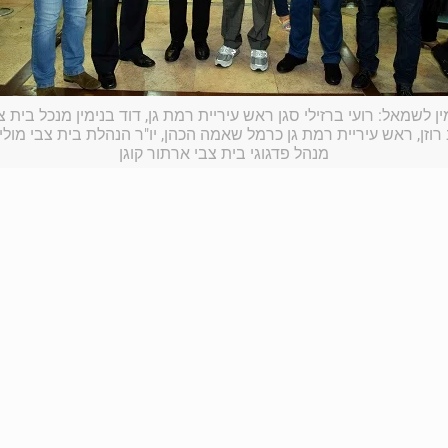
ן לשמאל: רועי ברזילי סגן ראש עיריית רמת גן, דוד בנימין מנכל בית צ
רוזן, ראש עיריית רמת גן כרמל שאמה הכהן, יו"ר הנהלת בית צבי מולי 
מנהל פדגוגי בית צבי ארתור קוגן