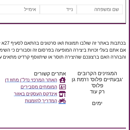
בכתבות באתר זה שולבו תמונות ו/או סרטונים בהתאם לסעיף 27א לחוק זכויות יוצרים, התשס"ח–2007.
אם אתם בעלי זכויות ביצירה המופיעה בפרסום זה וסבורים כי השי
והבהרה האם ברצונכם שהיצירה תוסר או שיתווסף קרדיט מתאים
המגזינים הקרובים
אתרים קשורים
'גבעתיים פלוס' ו'רמת גן
האתר המרכזי נדל"ן מחוז דן
פלוס'
המומחים מסבירים
רק עוד
אינדקס העסקים באזור
המדריך להזמנות
ימים