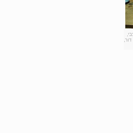
בי,
דור,