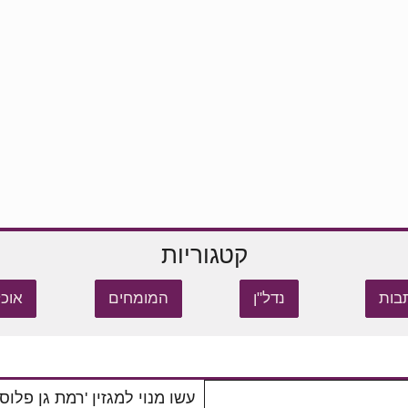
קטגוריות
בות
נדל"ן
המומחים
אוכל
עשו מנוי למגזין 'רמת גן פלוס'