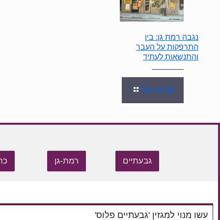
נגבה רמת גן: בין
התרפקות על העבר
והתנשאות לעתיד
קראו עוד
גבעתיים
רמת-גן
כת
עשו מנוי למגזין 'גבעתיים פלוס'