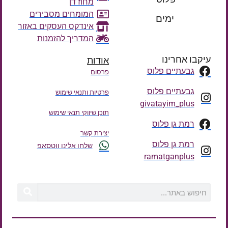
מחוז דן
רק עוד
המומחים מסבירים
ימים
אינדקס העסקים באזור
המדריך להזמנות
עיקבו אחרינו
אודות
גבעתיים פלוס
פרסום
גבעתיים פלוס
פרטיות ותנאי שימוש
givatayim_plus
תוכן שיווקי תנאי שימוש
רמת גן פלוס
יצירת קשר
רמת גן פלוס
שלחו אלינו ווטסאפ
ramatganplus