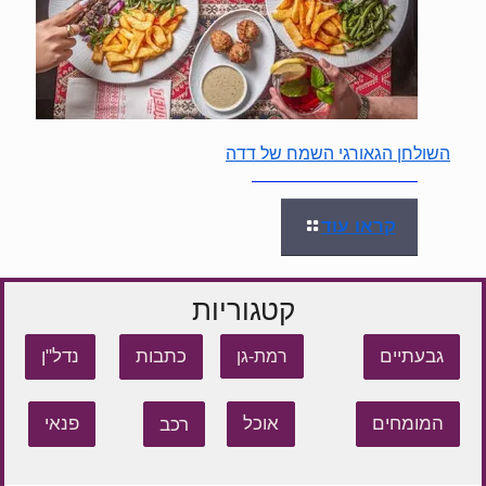
השולחן הגאורגי השמח של דדה
קראו עוד
קטגוריות
גבעתיים
כתבות
נדל"ן
רמת-גן
המומחים
אוכל
רכב
פנאי