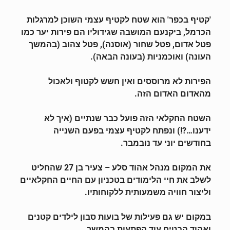
'קטיף בכפר' הוא שטח לקטיף עצמי השוכן למרגלות
הכרמל, ביקנעם המושבה שגידוליו הם פירות יער כמו
פטל אדום, פטל שחור (אוסנה), פטל צהוב (בהמשך
העונה) ואוכמניות (בעונה הבאה).
הפירות לא מרוססים ואין חשש לקטוף ולאכול
מהאדום האדום הזה.
השטח החקלאי הזה פועל כבר שנתיים (איך לא
ידענו…?!) ונפתח לקטיף עצמי בפעם השנייה
בחודשים יוני עד נובמבר.
את המקום מנהל אהוד סלע – צעיר בן 27 שהחליט
לשלב את חיי הלימודים בטכניון עם החיים החקלאיים
וליצור חוויה משמעותית ללקוחותיו.
במקום יש גם פעילות של בועות סבון לילדים קטנים
ואהוד הבטיח עוד הפתעות בהמשך…