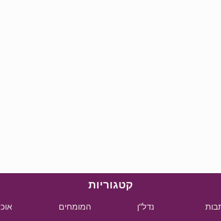
קטגוריות
בות
נדל"ן
המומחים
אוכל