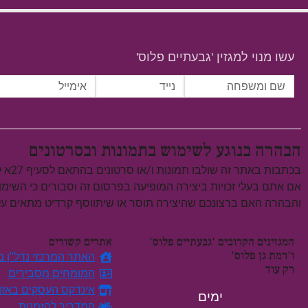
עשו מנוי למגזין 'גבעתיים פלוס'
הבהרה בנוגע לשימוש בתמונות ובסרטונים
בכתבות באתר זה שולבו תמונות ו/או סרטונים בהתאם לסעיף 27א לחוק זכויות יוצרים, התשס"ח–2007.
אם אתם בעלי זכויות ביצירה המופיעה בפרסום זה וסבורים כי השימ
והבהרה האם ברצונכם שהיצירה תוסר או שיתווסף קרדיט מתאים 
המגזינים הקרובים 'גבעתיים פלוס'
אתרים קשורים
ו'רמת גן פלוס'
האתר המרכזי נדל"ן מח
רק עוד
המומחים מסבירים
אינדקס העסקים באזו
ימים
המדריך להזמנות