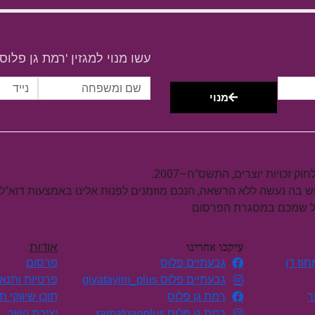
עשו מנוי למגזין 'רמת גן פלוס'
מנוי
וש בה נעשה ללא הרשאה, הנכם מוזמנים לפנות אלינו באמצעות דוא"ל
על שמכם במסגרת הפרסום
עיקבו אחרינו
אודות
וז דן
גבעתיים פלוס
פרסום
גבעתיים פלוס givatayim_plus
פרטיות ותנא
ר
רמת גן פלוס
תוכן שיווקי 
רמת גן פלוס ramatganplus
יצירת קשר