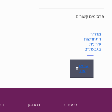
פרסומים קשורים
מדריך
התחדשות
עירונית
בגבעתיים
קראו
עוד
גבעתיים
רמת-גן
כת