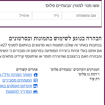
עשו מנוי למגזין 'גבעתיים פלוס'
הבהרה בנוגע לשימוש בתמונות ובסרטונים
בכתבות באתר זה שולבו תמונות ו/או סרטונים בהתאם לסעיף 27א לחוק זכויות יוצרים, התשס"ח–2007.
אם אתם בעלי זכויות ביצירה המופיעה בפרסום זה וסבורים כי השי
והבהרה האם ברצונכם שהיצירה תוסר או שיתווסף קרדיט מתאים
המגזינים הקרובים 'גבעתיים פלוס'
אתרים קשורים
ו'רמת גן פלוס'
האתר המרכזי נדל"ן מ
רק עוד
המומחים מסבירים
אינדקס העסקים באזו
ימים
המדריך להזמנות