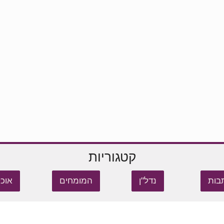
קטגוריות
בות
נדל"ן
המומחים
אוכל