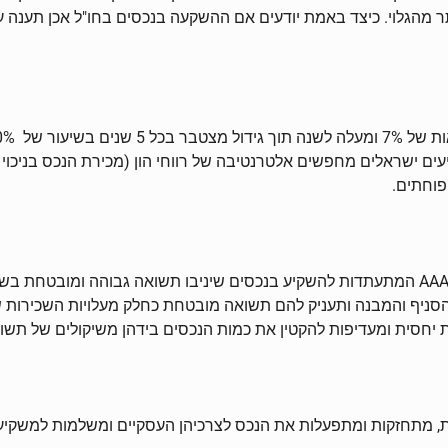
מהגלוי. כיצד באמת יודעים אם ההשקעה בנכסים בחו"ל אכן תענה ע
קיעי נדל"ן בישראל. משקיעים ישראלים מחפשים אלטרנטיבה של רווחי הון (מכירת ה
פוחתים.
יש לחפש חברות הנחשבות בדירוג גבוה החל מ – BBB ועד – AAA המתעתדות להשקיע בנכסים שיניב
 הסניף והמבנה ותעניק להם תשואה מובטחת כחלק מעלויות השכירות 
 יחסית ומעדיפות להקטין את כמות הנכסים בידהן משיקולים של תשואה
, מתחזקות ומתפעלות את הנכס לצרכיהן העסקיים ומשלמות למשקיעי