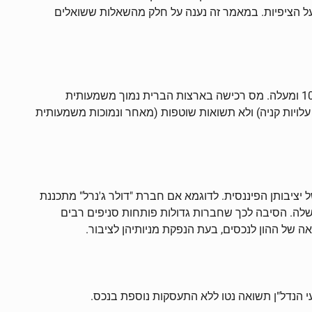
ל הציפיות. במאמר זה נענה על חלק מהשאלות ששואלים
השקעות נדל"ן בארצות הברית הן בכל סכום זמין ומניבות תשואות של 7% ומעלה לשנה תוך גידול מצטבר בכל 5 שנים בשיעור של 10% ומעלה. מס רכישה בארצות הברית נמוך משמעותית
נכס בניכוי עלויות קניה) ולא תשואות שוטפות (מאחר ונמוכות משמעותית
ו תשואה גבוהה ומובטחת בשל יציבותן הפיננסית. לדוגמא אם חברת "דולר ג'נרל" מתכננת
שלה. הסיבה לכך שחברות גדולות פותחות סניפים רבים
 של ההון לנכסים, בעת הנפקת מניותיהן לציבור.
 הנדל"ן תשואה נטו ללא התעסקות נוספת בנכס.