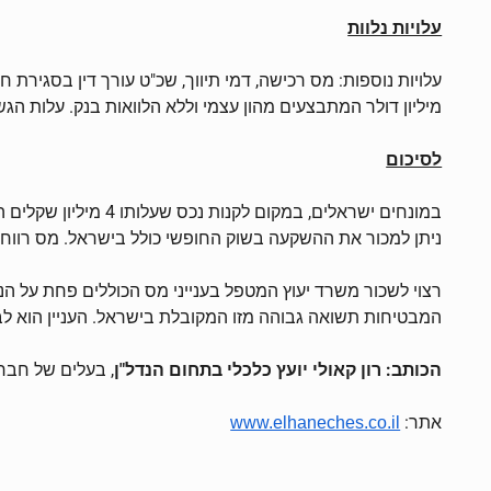
עלויות נלוות
מיליון דולר המתבצעים מהון עצמי וללא הלוואות בנק. עלות הגשת דו"ח שנתי עשויה להגיע ל – 1,000$ לשנה אך בח
לסיכום
ניתן למכור את ההשקעה בשוק החופשי כולל בישראל. מס רווחי הון בארצות הברית הוא 15% והוא נמוך מבישראל אך 
רצוי לשכור משרד יעוץ המטפל בענייני מס הכוללים פחת על הנ
המבטיחות תשואה גבוהה מזו המקובלת בישראל. העניין הוא לבח
הכותב: רון קאולי יועץ כלכלי בתחום הנדל"ן
, בעלים של חברת Envirogreen המחזיקה בסניף אל הנכס בגבעתיים ורמת גן. כתובת: הצנחנים 12 גבעתיים, ט
אתר:
www.elhaneches.co.il