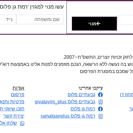
עשו מנוי למגזין 'רמת גן פלוס'
מנוי
מוש בה נעשה ללא הרשאה, הנכם מוזמנים לפנות אלינו באמצעות דוא"
 על שמכם במסגרת הפרסום
עיקבו אחרינו
אודות
חוז דן
גבעתיים פלוס
פרסום
גבעתיים פלוס givatayim_plus
פרטיות ותנאי
ר
רמת גן פלוס
תוכן שיווקי ת
רמת גן פלוס ramatganplus
יצירת קשר
שלחו אלי