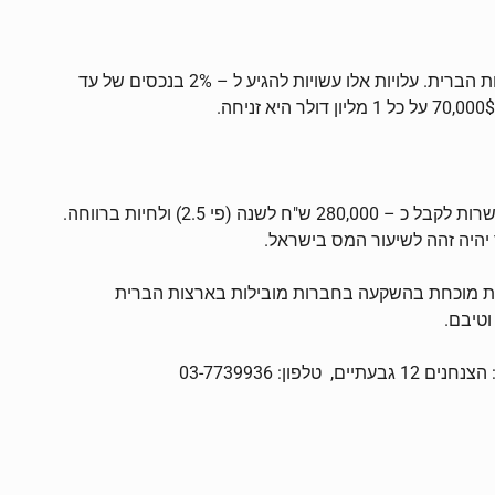
עלויות נוספות: מס רכישה, דמי תיווך, שכ"ט עורך דין בסגירת חוזה, נסיעה חד פעמית להיכרות עם החברה ופתיחת חשבון בנק בארצות הברית. עלויות אלו עשויות להגיע ל – 2% בנכסים של עד
במונחים ישראלים, במקום לקנות נכס שעלותו 4 מיליון שקלים הכולל מס רכישה גבוה ולקבל הכנסה של כ – 120,000 ש"ח, קיימת אפשרות לקבל כ – 280,000 ש"ח לשנה (פי 2.5) ולחיות ברווחה.
דאיות מוכחת בהשקעה בחברות מובילות בארצות הברית
וטיבם.