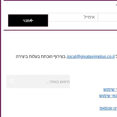
מנוי
ל
, בצירוף הוכחת בעלות ביצירה
local@givatayimplus.co.il
 שימוש
נאי שימוש
נו ווטסאפ