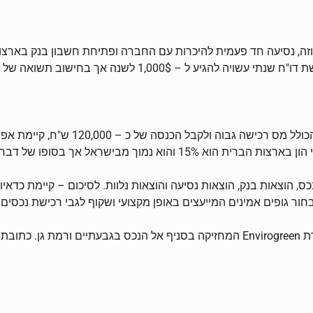
ישוב תשואה של 70,000$ על כל 1 מליון דולר היא זניחה.
בסופו של דבר יהיה זהה לשיעור המס בישראל.
כס, הוצאות בנק, הוצאות נסיעה והוצאות נלוות. לסיכום – קיימת כ
ור גופים אמינים המייעצים באופן מקצועי ושקוף לגבי רכישת נכסים 
לפון: 03-7739936