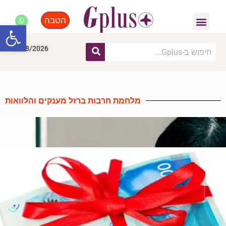
הטבה
פנאי, לייף סטייל, קניות
התחדשות עירונית
מומחים מקצועיים
פתח סרגל
09/08/2026
מלחמת חרבות ברזל מענקים והלוואות