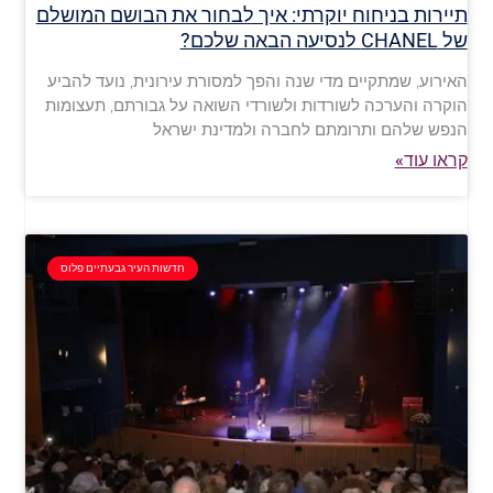
תיירות בניחוח יוקרתי: איך לבחור את הבושם המושלם
של CHANEL לנסיעה הבאה שלכם?
האירוע, שמתקיים מדי שנה והפך למסורת עירונית, נועד להביע
הוקרה והערכה לשורדות ולשורדי השואה על גבורתם, תעצומות
הנפש שלהם ותרומתם לחברה ולמדינת ישראל
קראו עוד»
חדשות העיר גבעתיים פלוס