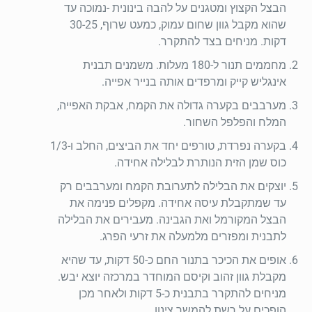
הבצל הקצוץ ומטגנים על להבה בינונית -נמוכה עד
שהוא מקבל גוון שחום עמוק, כמעט שרוף, 30-25
דקות. מניחים בצד להתקרר.
מחממים תנור ל-180 מעלות. משמנים תבנית
אינגליש קייק ומרפדים אותה בנייר אפייה.
מערבבים בקערה גדולה את הקמח, אבקת האפייה,
המלח והפלפל השחור.
בקערה נפרדת, טורפים יחד את הביצים, החלב ו-1/3
כוס שמן הזית הנותרת לבלילה אחידה.
יוצקים את הבלילה לתערובת הקמח ומערבבים רק
עד שמתקבלת עיסה אחידה. מקפלים פנימה את
הבצל המקורמל ואת הגבינה. מעבירים את הבלילה
לתבנית ומפזרים מלמעלה את זרעי הפרג.
אופים את הכיכר בתנור החם כ-50 דקות, עד שהיא
מקבלת גוון זהוב וקיסם המוחדר במרכזה יוצא יבש.
מניחים להתקרר בתבנית כ-5 דקות ולאחר מכן
הופכים על רשת להמשך צינון.