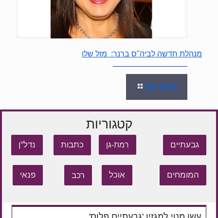
מנהלת חדשה לביה"ס ברנר: מזל שלו
קראו עוד
קטגוריות
גבעתיים
כתבות
נדל"ן
רמת-גן
המומחים
אוכל
רכב
פנאי
עשו מנוי למגזין 'גבעתיים פלוס'