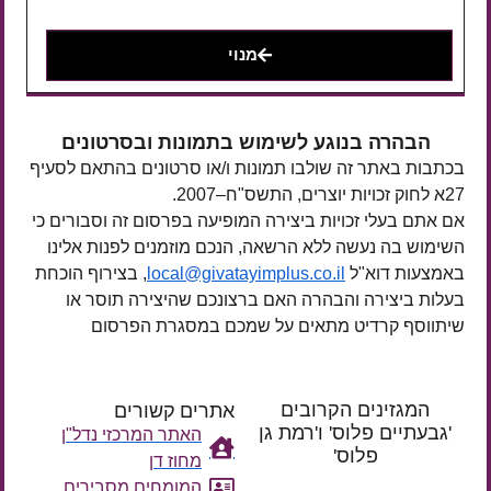
מנוי
הבהרה בנוגע לשימוש בתמונות ובסרטונים
בכתבות באתר זה שולבו תמונות ו/או סרטונים בהתאם לסעיף
27א לחוק זכויות יוצרים, התשס"ח–2007.
אם אתם בעלי זכויות ביצירה המופיעה בפרסום זה וסבורים כי
השימוש בה נעשה ללא הרשאה, הנכם מוזמנים לפנות אלינו
באמצעות דוא"ל
local@givatayimplus.co.il
, בצירוף הוכחת
בעלות ביצירה והבהרה האם ברצונכם שהיצירה תוסר או
שיתווסף קרדיט מתאים על שמכם במסגרת הפרסום
המגזינים הקרובים
אתרים קשורים
'גבעתיים פלוס' ו'רמת גן
האתר המרכזי נדל"ן
פלוס'
מחוז דן
רק עוד
המומחים מסבירים