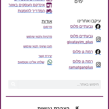
ימים
אינדקס העסקים באזור
המדריך להזמנות
עיקבו אחרינו
אודות
גבעתיים פלוס
פרסום
גבעתיים פלוס
פרטיות ותנאי שימוש
givatayim_plus
תוכן שיווקי תנאי שימוש
רמת גן פלוס
יצירת קשר
רמת גן פלוס
שלחו אלינו ווטסאפ
ramatganplus
הצהרת נגישות