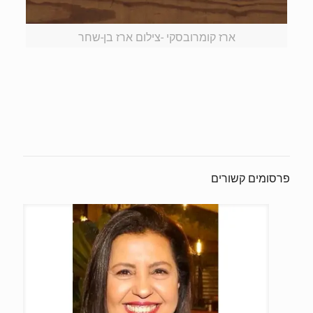
ארז קומרובסקי -צילום ארז בן-שחר
פרסומים קשורים