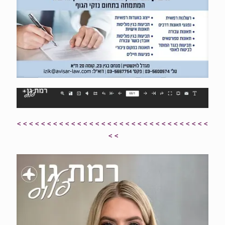
> > > > > > > > > > > > > > > > > > > > > > > > > > > > > > > >
> >