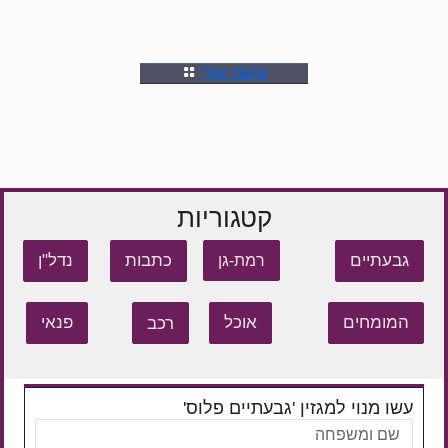
טענו עוד
קטגוריות
גבעתיים
כתבות
נדל"ן
רמת-גן
המומחים
אוכל
רכב
פנאי
עשו מנוי למגזין 'גבעתיים פלוס'