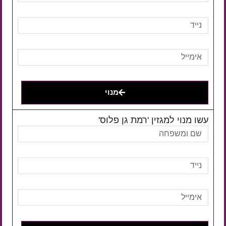
מנוי
עשו מנוי למגזין 'רמת גן פלוס'