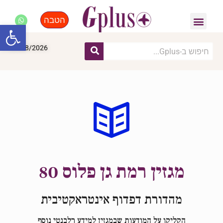
הטבה
פנאי, לייף סטייל, קניות
התחדשות עירונית
מומחים מקצועיים
פתח סרגל
09/08/2026
מגזין רמת גן פלוס 80
מהדורת דפדוף אינטראקטיבית
הקליקו על המודעות שבמגזין למידע רלבנטי נוסף