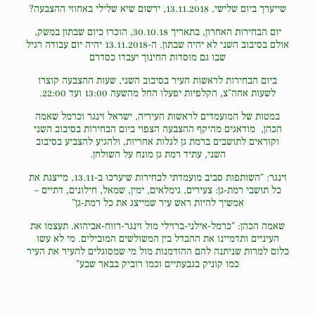
שייערך ביום שלישי, 13.11.2018, ירשום שיא שלילי באחוזי ההצבעה?
יום הבחירות האחרון, בתאריך 30.10.18, הוכרז כיום שבתון במשק,
אולם בסיבוב השני לא יהיה שבתון. ה-13.11.2018 יהיה יום עבודה רגיל
שבו גם מוסדות החינוך יעבדו כסדרם
ביום הבחירות לראשות העיר בסיבוב השני, שעות ההצבעה קוצרו
לשעות אחה"צ, הקלפיות יפעלו החל מהשעה 13:00 ועד 22:00.
במטות של המועמדים לראשות העיריה, ישראל זינגר וכרמל שאמה
הכהן, מודאגים מהיקף ההצבעה הצפוי ביום הבחירות בסיבוב השני
וקוראים לתושבים ברמת גן לגלות אחריות, ולהגיע להצביע בסיבוב
השני,
עתיד רמת גן מונח על השולחן.
זינגר: "השותפות סביב מועמדתי לבחירות שיערכו ב-13.11, מייצגת את
כל תושבי רמת-גן: צעירים, גימלאים, ימין, שמאל, חילונים, דתיים –
אמשיך להיות ראש עיר שמייצג את כל רמת-גן"
שאמה הכהן: "כרמל-אילני-ברזילי מול זינגר-רווח-אביהוא. תעצמו את
העיניים ותדמיינו את ההבדל בין המשולשים המובילים. מי לא עשו
כלום למרות שניתנה להם ההזדמנות מול מי שמסוגלים להעיר את העיר
כמו קוניק בגבעתיים וכמו רוביק בבאר שבע"