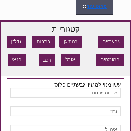
קראו עוד
קטגוריות
גבעתיים
כתבות
נדל"ן
רמת-גן
המומחים
אוכל
רכב
פנאי
עשו מנוי למגזין 'גבעתיים פלוס'