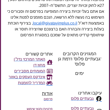
27א לחוק זכויות יוצרים, התשס"ח–2007.
אם אתם בעלי זכויות ביצירה המופיעה בפרסום זה וסבורים כי
השימוש בה נעשה ללא הרשאה, הנכם מוזמנים לפנות אלינו
באמצעות דוא"ל
local@givatayimplus.co.il
, בצירוף הוכחת
בעלות ביצירה והבהרה האם ברצונכם שהיצירה תוסר או
שיתווסף קרדיט מתאים על שמכם במסגרת הפרסום
המגזינים הקרובים
אתרים קשורים
'גבעתיים פלוס' ו'רמת גן
האתר המרכזי נדל"ן
פלוס'
מחוז דן
רק עוד
המומחים מסבירים
ימים
אינדקס העסקים באזור
המדריך להזמנות
עיקבו אחרינו
אודות
גבעתיים פלוס
פרסום
גבעתיים פלוס
פרטיות ותנאי שימוש