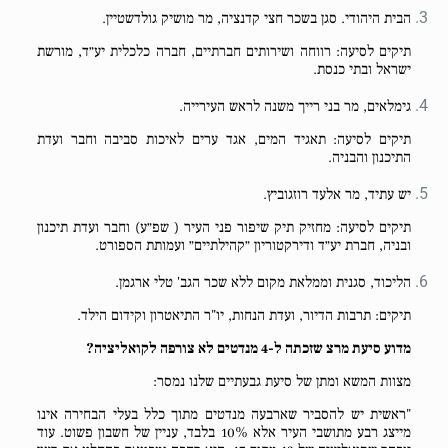
הבית היהודי. סגן בשכר חצי קדנציה, מר מושיק גולדשטיין.
תיקים לסיעה: רווחה ושירותים חברתיים, חברה כלכלית יע״ד, מורשת
ישראל ובתי כנסת.
גימלאים, מר בני רייך משנה לראש העירייה.
תיקים לסיעה: תאגיד המים, אגד ערים לאיכות סביבה וחבר ועדת
התיכנון והבניה.
יש עתיד, מר אלעד רוזגוביץ.
תיקים לסיעה: מחזיק תיק שיפור פני העיר ( שפ״ע) וחבר ועדת תיכנון
ובניה, חברת יע״ד ודירקטוריון ״קהילתיים״ ועמותת הספורט.
הליכוד, סגנית וממלאת מקום ללא שכר הגב' טלי ארגמן.
תיקים: תרבות הדיור, ועדת הנחות, יו"ר התיאטרון וקידום הילד.
מדוע סיעת מרצ שזכתה ל-4 מנדטים לא צורפה לקואליציה?
מצוות המשא ומתן של סיעת גבעתיים שלנו נמסר:
"ראשית יש להסביר שארבעה מנדטים מתוך כלל בעלי הבחירה אינו
מייצג רבע מתושבי העיר אלא 10% בלבד, עניין של חשבון פשוט. עוד