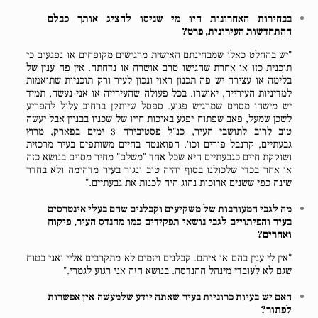
בבחירות האחרונות היו מי שניסו להציג אותך כבלם
ההתחדשות העירונית, פרט?
"יש בהחלט כאלו שמבחינתם האישית מרגישים מקופחים או נפגעים כי
תוכנית כזו או אחרת שהגישו טרם אושרה או נדחתה. אין פה ענין של
בלימה או עצירה יש פה תכנון ראוי ונכון לעיר ורק תוכניות שתואמות
למדיניות העירייה, יאושרו. בכל פעולה שהעירייה או אני נעשה, תמיד
יש מישהו מסוים שמרגיש פגוע. ספסל שיותקן ברחוב עלול להפריע
לשכן שמעל, פאב שפתוח יפגע באיכות חייו של שכניו בבניין אבל יעשה
טוב לרוב לתושבי העיר, כנ"ל פסטיבירה 3 ימים בפארק, מרוץ
גבעתיים, קרנבל פורים וכו'. הפואנטה בחיים משותפים בעיר מרכזית
ושוקקת חיים כגבעתיים היא שכל אחד "משלם" מחיר מסוים בנושא כזה
או אחר בכדי שלכולנו בסוף יהיה טוב ונגור בעיר מדהימה ולא בחדר
שינה כפי ששנים ארוכות נהוג היה לכנות את גבעתיים."
מה לגבי המעורבות של משקיעים וקבלנים שהם בעלי אינטרסים
בעיר והפיתויים לגבי נושאי תפקידים כמו מהנדס העיר, פיקוח
ואחרים?
"אין לי ענין בהם או איתם. קבלנים ויזמים לא מתקרבים אליי ואני בטוח
שגם לא לעובדי מינהל ההנדסה. בנושא הזה אני רגוע לגמרי."
האם יש בעיות כרוניות בעיר שאתה יודע שלמעשה אין אפשרות
לפתור?