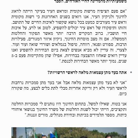
משמעותיות מהמדינה לחיי האזרחים, הסבר
"אם פעם הציפיה מרשות מקומית ומראש העיר בעיקר הייתה לדאוג
לחינוך ולניקיון העיר, אנו רואים בשנים האחרונות כי רשות מקומית
וראש עיר מעורבים כמעט בכל נושא שקשור לאיכות החיים של התושב.
זהותו ותיפקודו של ראש עיר יכולים להשפיע, לטוב או לרע, על איכות
חיי תושביו, ברוב המקרים הרבה יותר מאשר תפקוד והחלטות
הממשלה. אם זה מצב מוסדות החינוך, ניקיון איזור המגורים, פעילויות
תרבות, ספורט ופנאי, רווחה, טיפול בגמלאים ושורדי שואה ועוד ועוד.
לצערי, זה עדיין לא מביא אנשים לצאת ביום הבחירות להשפיע ואנו
עדיין רואים שאחוז ההצבעה בבחירות, אפילו שהן מתקיימות פעם ב-5
שנים, נמוך יותר מאשר הבחירות לכנסת."
אתה בעד מתן עצמאות מלאה לראשי הרשויות?
"אני לא בעד מתן עצמאות מלאה אבל אני בעד מתן סמכויות נרחבות
לראשי העיר ולא רק זריקת אחריות מבלי לתת כלים לבצע, מה שקורה
כיום.
אני בטוח, שאילו למשל, בתחום החינוך היו נותנים לי סמכויות החלטה
ותקציבים, הייתי יכול לשנות החלטות של משרד החינוך בנושאי איחודי
כיתות, מספר תלמידים בכיתות ובחירת מנהלים, מורים וגננות."