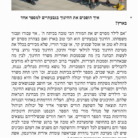
איך הופכים את החינוך בגבעתיים למספר אחד
בארץ?
"אם לילד מסוים יש את המורה הכי טובה בכיתה ה' , אזי עבורו ועבור
משפחתו, החינוך בגבעתיים הוא הכי טוב בארץ ואם בצהרון מסוים יש
צוות לא טוב או אוכל שמגיע קר, אז עבור הוריו, שלא מכירים בכלל את
מערכת החינוך בעיר לגילאי יסודי ותיכון, החינוך בעיר גרוע. צריך
לעשות הבחנה בין מה שבסמכות ואחריות משרד החינוך, לבין מה
שבאחריות וסמכות העיריות, ולצערי ברוב המקרים ההורים לא מודעים
להבדלים ומערבבים בין הסמכויות. כל נושא בחירת מנהלים, גננות,
מורים, תנאי שכרם, מספר ילדים בכיתות ובגנים, וכו' הינו תחת משרד
החינוך, העירייה לא תמיד יכולה להשפיע בנושאים אלו והיא כפופה
להחלטות מפקחת משרד החינוך ושר החינוך. אני חושב שבנושאים שכן
תלויים וקשורים אלינו, אנחנו מהערים המובילות בארץ בנושא החינוך.
גני הילדים שלנו מצוינים, הן מבחינת הצוותים והן מבחינת הנראות
שלהם, התיכונים שלנו מצוינים, כולם, העליה הדרמתית באחוזי הבגרות
הינה תוצאה של השקעת הורים ושיפור אדיר של יכולות הניהול
וההוראה של מנהלי מורי בתי הספר. הכנסנו תוכניות חינוכיות
מדהימות בבתי הספר היסודיים. אני רואה הורים שכשילדיהם נמצאים
בגנים הם בתחושה שהמערכת לא טובה אך ברגע שהילד עובר לבית
ספר והם נחשפים לכל העשייה וההשקעה הם משנים את דעתם ומבינים
שיש לנו מערכת חינוך נהדרת שבראשה עומדת אירית אהרונסון, אשת