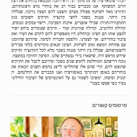
יובהר שקואליציה של 13 מתוך 17, היא רחבה ומבטאת בהחלט את רצון
הרוב המשותף. אנו מכבדים כבוד רב את בוחרי מרצ ורצונותיהם,
וקיווינו מאד לשיתוף פעולה מצדם והצענו להם הצעה נדיבה, שכללה
בין היתר, סגנות בשכר לחצי קדנציה ותיקים חשובים כגון
התחבורה/חניה/ שבילי אופניים, איכות הסביבה, רישוי עסקים ונכסים,
קהילת הלהט״ב, קהילה שוויונית ועוד – תיקים שעומדים ביחס ישיר
למצע אותו הם הציגו ובהחלט היו מאפשרים להם לקדם את העיר ואת
ציבור בוחריהם. אך לצערנו, וולפסון וחבריה לסיעה, שיודגש שהוזמנו
עם פתיחת המשא ומתן לשיחות, הציבו תנאים מקדימים בלתי סבירים
להצטרפותם, שכללו בין היתר סגנות בשכר מלא לכל הקדנציה ותיקים
שידוע מראש היה, שישארו בידי גבעתיים שלנו, הסיעה החזקה במועצה.
נוכח דרישתם המוחלטת לחמש שנים בשכר וסירובם לקבל את התיקים
שהוצעו להם, הרי שהם אלו שהחליטו לייצג בחמש השנים הבאות את
בוחריהם באופן דמוקרטי באופוזיציה ואנו מכבדים את החלטתם. רן
קוניק וסיעתו, ימשיכו לשמור גם על האינטרסים של הציבור החילוני
בעיר כפי שעשו בעבר"
פרסומים קשורים