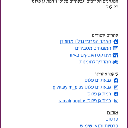
המגזינים הקרובים 'גבעתיים פלוס' ו'רמת גן פלוס'
רק עוד
ימים
אתרים קשורים
האתר המרכזי נדל"ן מחוז דן
המומחים מסבירים
אינדקס העסקים באזור
המדריך להזמנות
עיקבו אחרינו
גבעתיים פלוס
גבעתיים פלוס givatayim_plus
רמת גן פלוס
רמת גן פלוס ramatganplus
אודות
פרסום
פרטיות ותנאי שימוש