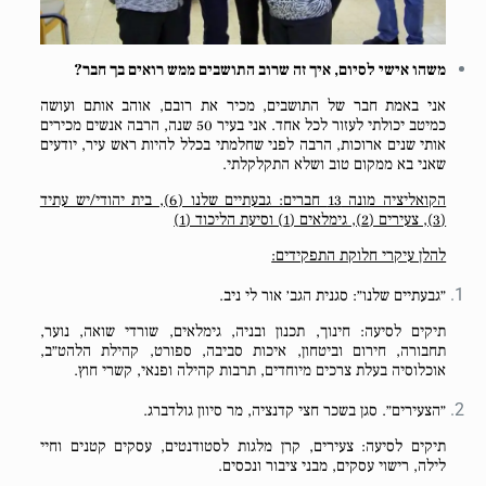
משהו אישי לסיום, איך זה שרוב התושבים ממש רואים בך חבר?
אני באמת חבר של התושבים, מכיר את רובם, אוהב אותם ועושה
כמיטב יכולתי לעזור לכל אחד. אני בעיר 50 שנה, הרבה אנשים מכירים
אותי שנים ארוכות, הרבה לפני שחלמתי בכלל להיות ראש עיר, יודעים
שאני בא ממקום טוב ושלא התקלקלתי.
הקואליציה מונה 13 חברים: גבעתיים שלנו (6), בית יהודי/יש עתיד
(3), צעירים (2), גימלאים (1) וסיעת הליכוד (1)
להלן עיקרי חלוקת התפקידים:
״גבעתיים שלנו״: סגנית הגב׳ אור לי ניב.
תיקים לסיעה: חינוך, תכנון ובניה, גימלאים, שורדי שואה, נוער,
תחבורה, חירום וביטחון, איכות סביבה, ספורט, קהילת הלהט״ב,
אוכלוסיה בעלת צרכים מיוחדים, תרבות קהילה ופנאי, קשרי חוץ.
״הצעירים״. סגן בשכר חצי קדנציה, מר סיוון גולדברג.
תיקים לסיעה: צעירים, קרן מלגות לסטודנטים, עסקים קטנים וחיי
לילה, רישוי עסקים, מבני ציבור ונכסים.