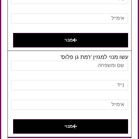
מנוי
עשו מנוי למגזין 'רמת גן פלוס'
מנוי