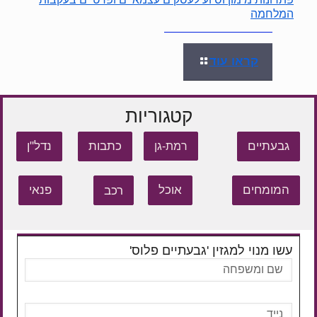
המלחמה
קראו עוד
קטגוריות
גבעתיים
כתבות
נדל"ן
רמת-גן
המומחים
אוכל
רכב
פנאי
עשו מנוי למגזין 'גבעתיים פלוס'