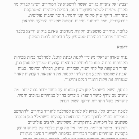
יצביעו על ציפיות כגורם העשוי להשפיע על המחירים ויציעו לבדוק מה
מקורן. ציפיות לשינוי בשיעורי המס, הגדלת ריכוזיות המשתקפת
בתחרות, היקף שוק מקומי קטן יחסית, חוסר יציבות פוליטית,
בירוקרטיה, מצב ביטחוני וסיבות נוספות שקצרה היריעה מלתארן.
כלומר, מחירים מושפעים חלקית מגורמים שאינם ביקוש והיצע בלבד
ובמיוחד מחוסר הבהירות שמשפיע על הציפיות לרמת הסיכון.
דוגמא
נניח שאדון ישראלי מעוניין לקנות גבינת קוטג'. למחלבה כמות מכירות
תקופתית נתונה. כמו כן למחלבה הוצאות קבועות שצריך לכסותן כגון,
החזר השקעות של קווי ייצור, שכירות, שיווק, הנהלה וכדומה. כמות
הגבינה שתמכר תקבע אם יצליחו לכסות את ההוצאות הקבועות לאחר
שנפחית את עלות חומרי הגלם והייצור.
בנוסף, השוק בישראל קטן וישנן מכונות עם כושר ייצור גבוה יותר. מה
עושים עם עודף כושר היצור? מוכרים בחו"ל במחירים נמוכים יחסית
לישראל בשל התחרות והיקף השוק הגדול.
לנוכח דברים אלו, מדוע לא לגרום למחלבה להוריד מחירים ולהתחשב
במכירות בחו"ל לצורך כיסוי ההוצאות הקבועות בישראל? כאן נכנסים
משתנים של ריכוזיות, בירוקרטיה, משקיעים, לחצים פוליטיים,
רגולציה, מיסוי וכדומה. כלומר, אין פה עניין בלבדי של ביקוש והיצע
בקביעת המחירים וחוסר הבהירות בציפיות לשיעור הסיכון מנקודת