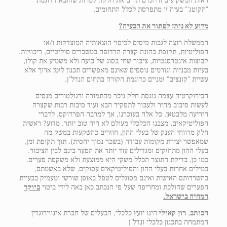
ראות המשקיעים והיזמים תורם את חלקו. למרות שהובאה דוגמת
"הקוטג'" בעיה זו מתפרסת לכלל התחומים.
מדוע לא ניתן לפתור את הבעיה?
הממשלה רוצה לגבות מיסים לכיסוי הוצאותיה המוצדקות ו/או
הפוליטיות, תקופת כהונה קצרה הרדופה במשברים פוליטיים, ריכוזיות,
קבוצות אינטרסנטיות, ציבור שחי בסוג של בועה ולא משמיע את קולו,
בעיות מבניות וגורמים נוספים שאינם מאפשרים תכנון לזמן ארוך אלא
עשיית "קונצים" זמניים כדוגמת הקורה בתחום הנדל"ן.
הבירוקרטיה עצמה נוגסת חלק ניכר מהתמורה ורגולטורים מנסים
לעשות סיבוב מהיר ולעבור לתפקיד הבא ועוד סיבות רבות שקצרה
היריעה מלבטאן. כל אלה בעוכרנו, אך למרבה הפרדוקס, לדברי
הפוליטיקאים, מצבנו הכלכלי מעולם לא היה טוב יותר. מדוע? ראשית
חלק מרווחי הענק של בעלי ההון, חוזרים כהשקעות במשק מה
שמאפשר יצירת מקומות עבודה (בשכר נמוך יחסית). תוך תקופת זמן,
בעלי ההון מתחזקים ומגדילים עוד יותר את הפער בינם לבין הציבור.
כמו כן, בדיקת התוצר הכלל משקי היא ממוצעת ולא משקפת פערים.
במילים אחרות בעלי ההון והפוליטיקאים עסוקים, שלא באשמתם,
בהשרדותם האישית ואינם מסוגלים לטפל באופן שורשי ומעמיק בבעיית
הפערים שהולכת ומחריפה שעל פי הנכתב כאן באה לידי ביטוי
ביוקר
המחיה בישראל.
הכותב
,
רון
קאולי
הינו יועץ כלכלי, הבעלים של חברת אינווירוגרין
המתמחה בתכנון כלכלי ונדל"ן