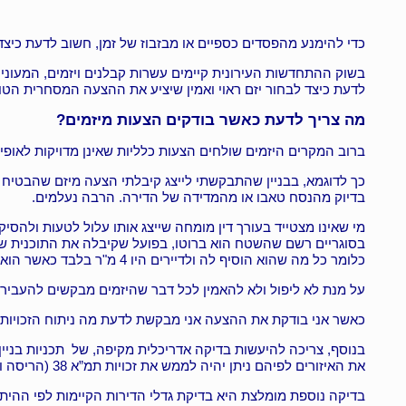
כדי להימנע מהפסדים כספיים או מבזבוז של זמן, חשוב לדעת כיצ
בשוק ההתחדשות העירונית קיימים עשרות קבלנים ויזמים, המעוניי
לדעת כיצד לבחור יזם ראוי ואמין שיציע את ההצעה המסחרית הטו
מה צריך לדעת כאשר בודקים הצעות מיזמים?
ברוב המקרים היזמים שולחים הצעות כלליות שאינן מדויקות לאופי ונ
בדיוק מהנסח טאבו או מהמדידה של הדירה. הרבה נעלמים.
כלומר כל מה שהוא הוסיף לה ולדיירים היו 4 מ"ר בלבד כאשר הוא קיבל 120 דירות!
על מנת לא ליפול ולא להאמין לכל דבר שהיזמים מבקשים להעביר
כאשר אני בודקת את ההצעה אני מבקשת לדעת מה ניתוח הזכויות 
בנוסף, צריכה להיעשות בדיקה אדריכלית מקיפה, של תכניות בניי
את האיזורים לפיהם ניתן יהיה לממש את זכויות תמ”א 38 (הריסה ובניה או חיזוק), וכן תגדיר מגרשים שמיועדים לפינוי בינוי.
בדיקה נוספת מומלצת היא בדיקת גדלי הדירות הקיימות לפי ההיתר 