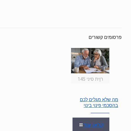
פרסומים קשורים
רןית סיני 145
מה שלא מגלים לכם
בהסכמי פינוי בינוי
קראו עוד