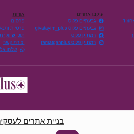
עיקבו אחרינו
אודות
וז דן
גבעתיים פלוס
פרסום
גבעתיים פלוס givatayim_plus
פרטיות ותנא
ר
רמת גן פלוס
תוכן שיווקי 
רמת גן פלוס ramatganplus
יצירת קשר
שלחו אלי
בניית אתרים לעסקי