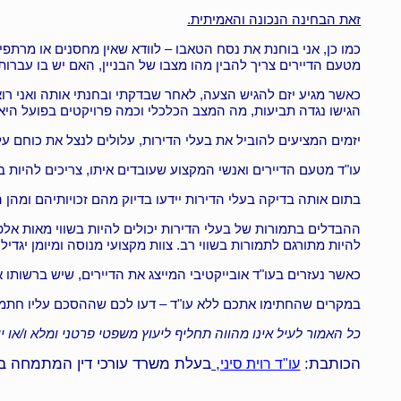
זאת הבחינה הנכונה והאמיתית.
כמו כן, אני בוחנת את נסח הטאבו – לוודא שאין מחסנים או מרתפי
מטעם הדיירים צריך להבין מהו מצבו של הבניין, האם יש בו עברות
כאשר מגיע יזם להגיש הצעה, לאחר שבדקתי ובחנתי אותה ואני רוא
הגישו נגדה תביעות, מה המצב הכלכלי וכמה פרויקטים בפועל היא 
יזמים המציעים להוביל את בעלי הדירות, עלולים לנצל את כוחם 
עו"ד מטעם הדיירים ואנשי המקצוע שעובדים איתו, צריכים להיות בק
בתום אותה בדיקה בעלי הדירות יידעו בדיוק מהם זכויותיהם ומהן
ההבדלים בתמורות של בעלי הדירות יכולים להיות בשווי מאות אלפ
להיות מתורגם לתמורות בשווי רב. צוות מקצועי מנוסה ומיומן יגד
כאשר נעזרים בעו"ד אובייקטיבי המייצג את הדיירים, שיש ברשות
במקרים שהחתימו אתכם ללא עו"ד – דעו לכם שההסכם עליו חתמת
כל האמור לעיל אינו מהווה תחליף ליעוץ משפטי פרטני ומלא ו/או י
הכותבת:
,
בעלת משרד עורכי דין המתמחה בעסקאות תמ"א 38 ופינוי בינוי מהמובילים בתחום
עו"ד רוית סיני