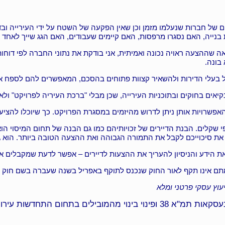
ם של חברות שנעלמו מזמן וכן שאין הפקעה של השטח על ידי העירייה ובדי
 בנייה, האם נסגרו מרפסות, האם קיימים שעבודים, האם הגג שייך לאחד א
ה שההצעה ראויה נכונה ואמיתית, אני בודקת את נתוני החברה לפי דוחות
בונה.
על בעלי הדירות ולהשאיר קצוות פתוחים בהסכם, המאפשרים להם לספח אל
יאים בחוקים ובתוכניות העירייה, שכן מבלי "ברכת העיריה לפרויקט" ולא 
 האפשרויות אותן ניתן לדרוש מהיזמים במסגרת הפרויקט. כך שיוכלו להצי
י שקלים. הבנת הדיירים של זכויותיהם כמו גם הבנה של תחום המיסוי הו
יל את סיכוייכם לקבל את התמורה הגבוהה ואת ההצעה הטובה ביותר. הוא 
ו את הידע והניסיון להעריך את ההצעות לדיירים – אפשר לדעת שמקבלים
ם אינו תקף לאור החוק שנכנס לתוקף באפריל בשנה שעברה בשם חוק המ
יעוץ עסקי פרטני ומלא
 התחדשות עירונית בדירוג Dun’s 100