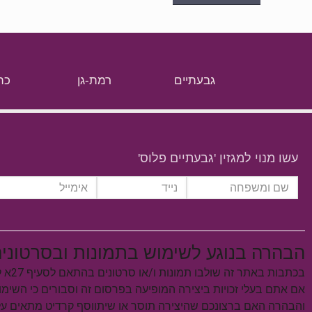
גבעתיים
רמת-גן
כת
עשו מנוי למגזין 'גבעתיים פלוס'
הבהרה בנוגע לשימוש בתמונות ובסרטוני
בכתבות באתר זה שולבו תמונות ו/או סרטונים בהתאם לסעיף 27א לחוק זכויות יוצרים, התשס"ח–2007.
אם אתם בעלי זכויות ביצירה המופיעה בפרסום זה וסבורים כי השימ
והבהרה האם ברצונכם שהיצירה תוסר או שיתווסף קרדיט מתאים 