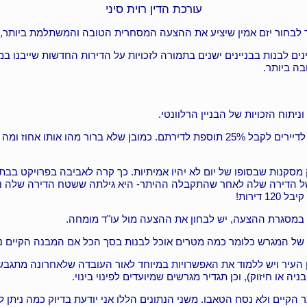
עורכת הדין רוית סיני
ד לבחור יזם אמין שיציע את ההצעה המסחרית הטובה והמשתלמת ביותר, וי
נים לבנות בבניינים ישנים בתמורה לזכויות על הדירות החדשות שייבנו 
בה ביותר.
יתוח הזכויות של הבניין הרלוונטי.
כך לדוגמא, בבניין שהתבקשתי לייצג קיבלתי הצעה מיזם שהבטיח לדיירים לקבל 25% תוספת לד
 במסגרת ההצעה, יש לבחון את ההצעה מול עו"ד מומחה.
של המגרש כלומר כמה מטרים אוכל לבנות בסך הכל אם המבנה הקיים נהר
ן העיר ויש ללמוד את האפשרויות במיוחד לאור העובדה שלאחרונה מתגבש
הקיים ולא נסח הטאבו. משני הנתונים הללו אני יודעת בדיוק כמה ניתן ל