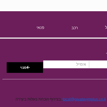
רכב
פנאי
מנוי
, בצירוף הוכחת בעלות ביצירה
local@givatayimplus.co.il