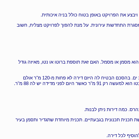
בצע את הפרויקט באופן בטוח כולל בניה איכותית.
במסגרת התחדשות עירונית. על מנת להפוך לפרויקט מצליח, חשוב
ירתם. כמובן שלא ברור מהו אותו אחוז ומה הוא מסמן או מסמל. האם זאת תוספת ברוטו או נטו, מאיזה גודל
מי שאינו מצטייד בעורך דין מומחה שייצג אותו עלול לטעות ולהסיק מסקנות שבסופו של יום לא יהיו אמיתיות. כך קרה לאביבה בפרויקט בבת ים. בהסכם הבטיח לה היזם דירה לא פחות מ-120 מ"ר אולם
בסוגריים רשם שהשטח הוא ברוטו, בפועל שקיבלה את התוכנית של הדירה שלה לאחר שהתקבלה ההיתר- היא גילתה ששטח הדירה שלה נטו הוא למעשה רק 91 מ"ר כאשר היום לפני מדידה יש לה 88 מ"ר.
ס. כמה דירות ניתן לבנות.
ת תכנית תכנונית בגבעתיים. תכנית מיוחדת שתגדיר ותסמן בעיר
הוסיף לכל דירה.