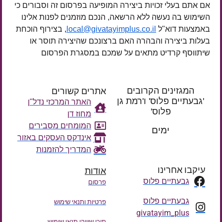
אם אתם בעלי זכויות ביצירה המופיעה בפרסום זה וסבורים כי
השימוש בה נעשה ללא הרשאה, הנכם מוזמנים לפנות אלינו
באמצעות דוא"ל
local@givatayimplus.co.il
, בצירוף הוכחת
בעלות ביצירה והבהרה האם ברצונכם שהיצירה תוסר או
שיתווסף קרדיט מתאים על שמכם במסגרת הפרסום
המגזינים הקרובים
אתרים קשורים
'גבעתיים פלוס' ו'רמת גן
האתר המרכזי נדל"ן
פלוס'
מחוז דן
רק עוד
המומחים מסבירים
ימים
אינדקס העסקים באזור
המדריך להזמנות
עיקבו אחרינו
אודות
גבעתיים פלוס
פרסום
גבעתיים פלוס
פרטיות ותנאי שימוש
givatayim_plus
תוכן שיווקי תנאי שימוש