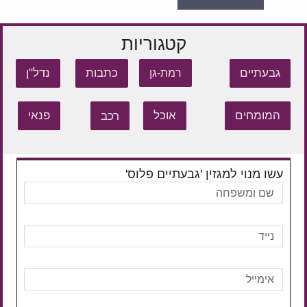
קטגוריות
גבעתיים
כתבות
נדל"ן
רמת-גן
המומחים
אוכל
רכב
פנאי
עשו מנוי למגזין 'גבעתיים פלוס'