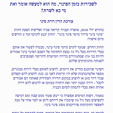
לשכירות בזמן הפינוי, מה הוא למעשה אומר ואת
מי בא לשרת?
עורכת הדין רוית סיני
בחודש יולי 2018, אושרה ועברה קריאה שניה ושלישית הצעת החוק
"פינוי בינוי עידוד מיזמי פינוי בינוי". החוק יכנס לתוקף תוך 3 חודשים
מיום אישורו.
החוק החדש, שנועד לקדם מיזמי פינוי-בינוי, מבטיח לפטור את אותם
בעלי הדירות מעל גיל 75 (בעת החתימה על הסכם הפינוי בינוי אמורים
להיות בני 70) שמתגוררים בדירה המיועדת להריסה ושמסרבים
לפנותה מהנימוקים שלהם.
השינוי שהוכנס מחייב את היזמים, להציע לאותם בעלי דירות מבוגרים,
מספר אלטרנטיבות שלא היו קיימות לפני כן, כגון: להציע להם תשלום
עבור דיור מוגן או להציע במקום הדירה העתידית שאותה הם אמורים
לקבל – דירה קטנה יותר ואת היתרה במזומן או לרכוש להם דירה
אחרת וזאת מבלי להמתין לסיום הבניה.
כאמור, רשות המיסים אפשרה כי יינתן פטור ממס שבח ומס רכישה
לקשישים מעל גיל 70 שימכרו את דירתם ליזם או לצד אחר על מנת
לאפשר התקדמות פרויקטים מסוג פינוי בינוי.