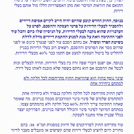
לצורך כך, בעת ניסוח ההסכמים מול היזמים, חשוב להקפיד על ניסוח
התואם את הוראות המיסוי ואת מתן האפשרויות הללו מול אותם בעלי
דירות.
בנוסף, החוק החדש קובע שהיזם יהיה חייב לקיים אסיפת דיירים
ולהסביר לבעלי הדירות על פרטי העסקה וההסכם, לפרט על
הערבויות שהוא מקנה לבעלי הדירות, על הניסיון שלו
כיזם
והכל עוד
לפני החתימה וזאת על מנת למנוע החתמת דיירים מדלת לדלת
בשיטת הפרד ומשול.
אם נחתם הסכם עוד לפני שנערך כינוס או לפני
שהיזם מסר את הפרטים וההסכם, רשאים רוב בעלי הדירות בבניין
להחליט על ביטול העסקה למעט אם חתמו כבר 40% מבעלי הדירות.
בנוסף, אם ישנם דוברי שפה זרה בין בעלי הדירות, תהיה לבעלים זכות
לבטל את ההסכם אם הוא נחתם בשפה שלא מובנת לאותו בעל דירה.
שינוי נוסף בחוק הוא שהוראות החוק מתייחסות לכל חלקה ולא
למתחם כיחידה אחת
לשון החוק מתייחסת לכל חלקה וחלקה בנפרד ולא כיחידה אחת
למתחמים שלמים של פינוי-בינוי המורכבים מכמה בניינים. מה שאומר
שאחוז החתימה צריך להיות 80% בכל חלקה ולא מהמתחם עצמו.
במתחם המיועד לפינוי פינוי והכולל חמישה בניינים, הפרויקט יעצר
בגלל שבניין אחד מתנגד לעסקה.
עוד מתייחס החוק לפרויקטים של חיזוק במסגרת תמ"א 38- בהם
מחוייב היזם להציע לבעלי דירות שהם קשישים או מוגבלים מעבר לדיור