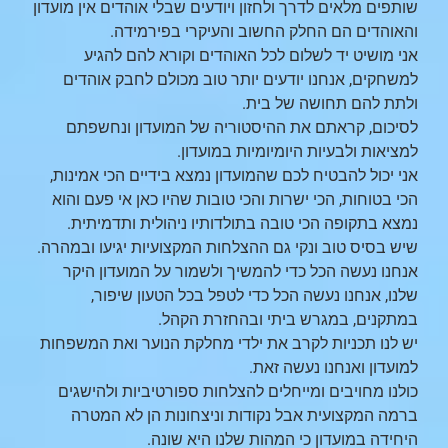
שותפים מלאים לדרך ולחזון ויודעים שבלי אוהדים אין מועדון
והאוהדים הם החלק החשוב והעיקרי בפירמידה.
אני מושיט יד לשלום לכל האוהדים וקורא להם להגיע
למשחקים, אנחנו יודעים יותר טוב מכולם לחבק אוהדים
ולתת להם תחושה של בית.
לסיכום, קראתם את ההיסטוריה של המועדון ונחשפתם
למציאות ולבעיות היומיומיות במועדון.
אני יכול להבטיח לכם שהמועדון נמצא בידיים הכי אמינות,
הכי בטוחות, הכי ישרות והכי טובות שהיו כאן אי פעם והוא
נמצא בתקופה הכי טובה בתולדותיו ניהולית ותדמיתית.
שיש בסיס טוב ונקי גם ההצלחות המקצועיות יגיעו ובמהרה.
אנחנו נעשה הכל כדי להמשיך ולשמור על המועדון היקר
שלנו, אנחנו נעשה הכל כדי לטפל בכל הטעון שיפור,
במתקנים, במגרש ביתי ובהחזרת הקהל.
יש לנו תכניות לקרב את ילדי מחלקת הנוער ואת המשפחות
למועדון ואנחנו נעשה זאת.
כולנו מחויבים ומייחלים להצלחות ספורטיביות ולהישגים
ברמה המקצועית אבל נקודות וניצחונות הן לא המטרה
היחידה במועדון כי המהות שלנו היא שונה.