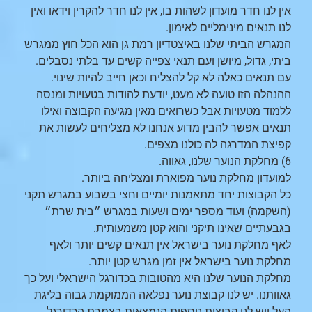
אין לנו חדר מועדון לשהות בו, אין לנו חדר להקרין וידאו ואין
לנו תנאים מינימליים לאימון.
המגרש הביתי שלנו באיצטדיון רמת גן הוא הכל חוץ ממגרש
ביתי, גדול, מיושן ועם תנאי צפייה קשים עד בלתי נסבלים.
עם תנאים כאלה לא קל להצליח וכאן חייב להיות שינוי.
ההנהלה הזו טועה לא מעט, יודעת להודות בטעויות ומנסה
ללמוד מטעויות אבל כשרואים מאין מגיעה הקבוצה ואילו
תנאים אפשר להבין מדוע אנחנו לא מצליחים לעשות את
קפיצת המדרגה לה כולנו מצפים.
6) מחלקת הנוער שלנו, גאווה.
למועדון מחלקת נוער מפוארת ומצליחה ביותר.
כל הקבוצות יחד מתאמנות יומיים וחצי בשבוע במגרש תקני
(השקמה) ועוד מספר ימים ושעות במגרש ״בית שרת״
בגבעתיים שאינו תיקני והוא קטן משמעותית.
לאף מחלקת נוער בישראל אין תנאים קשים יותר ולאף
מחלקת נוער בישראל אין זמן מגרש קטן יותר.
מחלקת הנוער שלנו היא מהטובות בכדורגל הישראלי ועל כך
גאוותנו. יש לנו קבוצת נוער נפלאה הממוקמת גבוה בליגת
העל ויש לנו קבוצות נוספות הנמצאות בצמרת הכדורגל