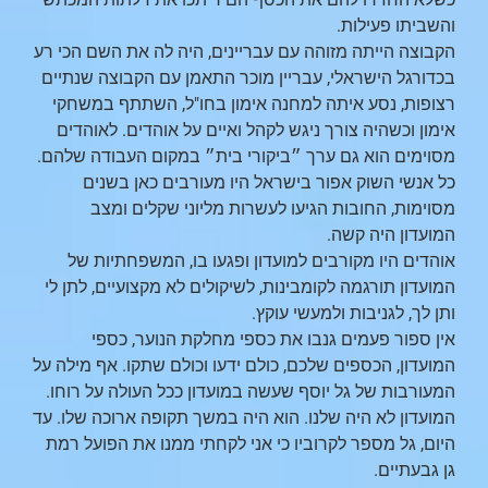
והשביתו פעילות.
הקבוצה הייתה מזוהה עם עבריינים, היה לה את השם הכי רע
בכדורגל הישראלי, עבריין מוכר התאמן עם הקבוצה שנתיים
רצופות, נסע איתה למחנה אימון בחו"ל, השתתף במשחקי
אימון וכשהיה צורך ניגש לקהל ואיים על אוהדים. לאוהדים
מסוימים הוא גם ערך ״ביקורי בית״ במקום העבודה שלהם.
כל אנשי השוק אפור בישראל היו מעורבים כאן בשנים
מסוימות, החובות הגיעו לעשרות מליוני שקלים ומצב
המועדון היה קשה.
אוהדים היו מקורבים למועדון ופגעו בו, המשפחתיות של
המועדון תורגמה לקומבינות, לשיקולים לא מקצועיים, לתן לי
ותן לך, לגניבות ולמעשי עוקץ.
אין ספור פעמים גנבו את כספי מחלקת הנוער, כספי
המועדון, הכספים שלכם, כולם ידעו וכולם שתקו. אף מילה על
המעורבות של גל יוסף שעשה במועדון ככל העולה על רוחו.
המועדון לא היה שלנו. הוא היה במשך תקופה ארוכה שלו. עד
היום, גל מספר לקרוביו כי אני לקחתי ממנו את הפועל רמת
גן גבעתיים.