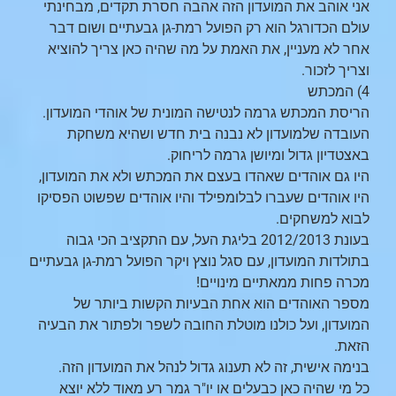
אני אוהב את המועדון הזה אהבה חסרת תקדים, מבחינתי
עולם הכדורגל הוא רק הפועל רמת-גן גבעתיים ושום דבר
אחר לא מעניין, את האמת על מה שהיה כאן צריך להוציא
וצריך לזכור.
4) המכתש
הריסת המכתש גרמה לנטישה המונית של אוהדי המועדון.
העובדה שלמועדון לא נבנה בית חדש ושהיא משחקת
באצטדיון גדול ומיושן גרמה לריחוק.
היו גם אוהדים שאהדו בעצם את המכתש ולא את המועדון,
היו אוהדים שעברו לבלומפילד והיו אוהדים שפשוט הפסיקו
לבוא למשחקים.
בעונת 2012/2013 בליגת העל, עם התקציב הכי גבוה
בתולדות המועדון, עם סגל נוצץ ויקר הפועל רמת-גן גבעתיים
מכרה פחות ממאתיים מינויים!
מספר האוהדים הוא אחת הבעיות הקשות ביותר של
המועדון, ועל כולנו מוטלת החובה לשפר ולפתור את הבעיה
הזאת.
בנימה אישית, זה לא תענוג גדול לנהל את המועדון הזה.
כל מי שהיה כאן כבעלים או יו"ר גמר רע מאוד ללא יוצא