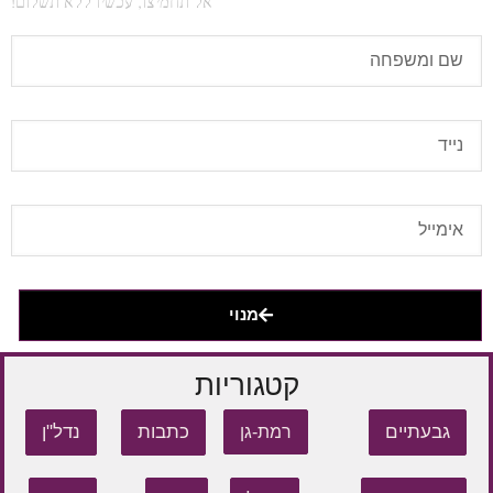
אל תחמיצו, עכשיו ללא תשלום!
מנוי
קטגוריות
גבעתיים
כתבות
נדל"ן
רמת-גן