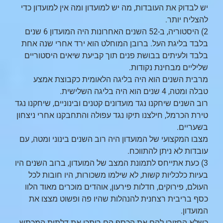
יש לבדוק את העובדות, מה יש למועדון ומה אין למועדון כדי
להצליח יותר.
2) היסטוריה, ב-52 השנים האחרונות היה המועדון 6 שנים
בלבד בליגת העל. ברובן המוחלט הוא ירד אחרי שנה אחת
בלבד ולעיתים בבושת פנים תוך קביעת שיאים היסטוריים
שליליים מבחינת נקודות.
מרבית השנים הוא היה בליגה הלאומית כקבוצת אמצע
טבלה ומטה, 4 שנים הוא היה בליגה השלישית.
רוב השנים שיחקנו נגד מועדונים קטנים ובינוניים, שיחקנו נגד
טירת הכרמל, חילצנו תיקו נגד עפולה והתחבקנו אחרי ניצחון
בשעריים.
מצבו המקצועי של המועדון היה רוב השנים בינוני ומטה, עם
עובדות לא ניתן להתווכח.
3) כעת אתייחס לתמונת המצב של המועדון, ברוב השנים היו
בעיות כלכליות קשות, לא שילמו משכורות, היו חובות לכל
העולם, פירוקים, חדלות פירעון, אוהדים מוכרים מאוד הלוו
כסף בריבית רצחנית להנהלות שהיו פה ופשוט מצצו את
המועדון.
כשלא החזירו להם את הכסף הם ריתכו את דלתות המכתש