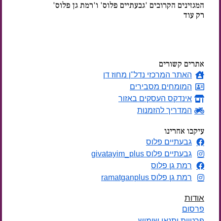
המגזינים הקרובים 'גבעתיים פלוס' ו'רמת גן פלוס'
רק עוד
ימים
אתרים קשורים
האתר המרכזי נדל"ן מחוז דן
המומחים מסבירים
אינדקס העסקים באזור
המדריך להזמנות
עיקבו אחרינו
גבעתיים פלוס
גבעתיים פלוס givatayim_plus
רמת גן פלוס
רמת גן פלוס ramatganplus
אודות
פרסום
פרטיות ותנאי שימוש