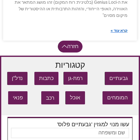
את ה-Genius Loci (בלטינית: רוח המקום) זהו מושג המתאר את
האווירה, האופי הייחודי, והזהות התרבותית או ההיסטורית של
מיקום מסוים"
קרא עוד »
חזרה
קטגוריות
גבעתיים
כתבות
נדל"ן
רמת-גן
המומחים
אוכל
רכב
פנאי
עשו מנוי למגזין 'גבעתיים פלוס'