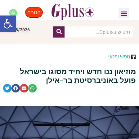
הטבה
פנאי, לייף סטייל, קניות
התחדשות עירונית
מומחים מקצועיים
פתח סרגל
09/08/2026
נופש ופנאי
מוזיאון ננו חדש ויחיד מסוגו בישראל
פועל באוניברסיטת בר-אילן