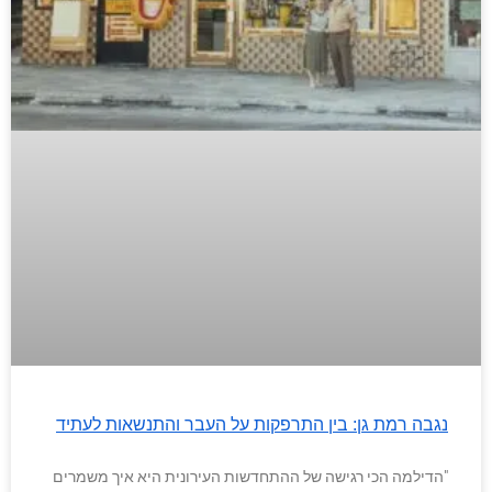
נגבה רמת גן: בין התרפקות על העבר והתנשאות לעתיד
"הדילמה הכי רגישה של ההתחדשות העירונית היא איך משמרים