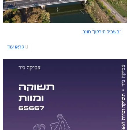
"בשביל הירקון" חוזר
קראו עוד