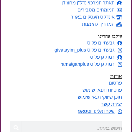
האתר המרכזי נדל"ן מחוז דן
המומחים מסבירים
אינדקס העסקים באזור
המדריך להזמנות
עיקבו אחרינו
גבעתיים פלוס
גבעתיים פלוס givatayim_plus
רמת גן פלוס
רמת גן פלוס ramatganplus
אודות
פרסום
פרטיות ותנאי שימוש
תוכן שיווקי תנאי שימוש
יצירת קשר
שלחו אלינו ווטסאפ