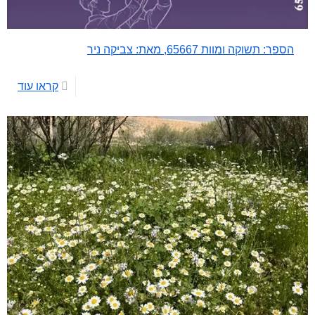
הספר: תשוקה ומוות 65667, מאת: צביקה ניר
קראו עוד