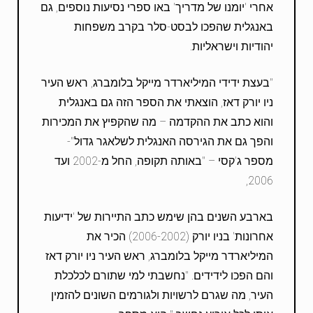
אחרי 'יומנו של מדריך' באו ספרי נסיעות נוספים, גם
באנגלית שהפכו לבסט-סלר בקרב משפחות
יהודיות וישראליות.
"בעצת ידידי המיליארדר מייקל בלומברג, ראש העיר
ניו יורק דאז, הוצאתי את הספר הזה גם באנגלית
והוא כתב את ההקדמה – מה שהקפיץ את המכירות
והפך גם את הגירסה האנגלית לשלאגר גדול"-
מספר ג'קסי – "באותה תקופה, החל מ-2002 ועד
2006,
בארבע השנים בהן שימש כתב התיירות של 'ידיעות
אחרונות' בניו יורק (2006-2002) הכיר את
המיליארדר מייקל בלומברג, ראש העיר ניו יורק דאז
והם הפכו לידידים. "נחשבתי למי שתורם לכלכלת
העיר, מה שגרם לרשויות ולגורמים השונים להזמין