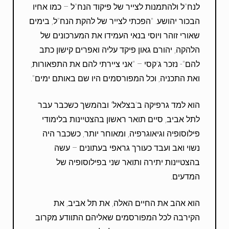
לנח"ל ולהתמנות לצייר של פיקוד הנח"ל – כמו אחיו
הבכור יהושע. "הפכתי לצייר של להקת הנח"ל, בימים
שאורי זוהר ויוסי בנאי העמידו את המערכונים של
הלהקה, יהורם גאון פיקד עליה ואפרים קישון כתב
להם"- נזכר ג'קסי – "אני ציירתי להם את התפאורות,
ואת התכניה, וכל המפורסמים היו שם באותם ימים".
הוא למד גרפיקה ב'בצלאל' ובהמשך כשכבר עבר
לתל אביב, סיים תואר ראשון בהצטיינות בלימודי
פילוסופיה וגיאוגרפיה, ומאוחר יותר, כשכבר היה
נשוי ואב ועבד כעורך גראפי בעתונים – עשה
בהצטיינות יתירה ותואר שני בפילוסופיה של
המדעים.
הוא אהב את החיים האלה, את תל אביב, את
הקירבה לכל המפורסמים שאליהם התוודע מקרוב