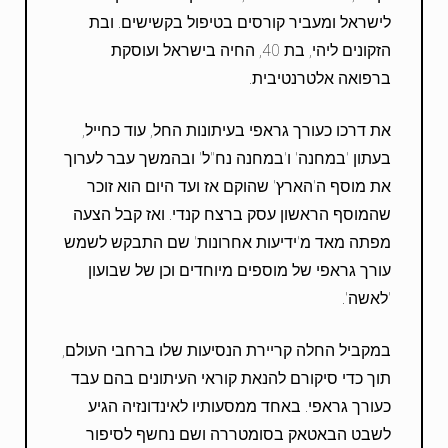
לישראל ומעביר קורסים בטיפול בקשישים. ובת
הזקונים ליהי, בת 40, החיה בישראל ועוסקת
ברפואה אלטרנטיבית.
את דרכו כעורך גראפי בעיתונות החל, עוד כחייל,
בעתון 'במחנה' ו'במחנה נח"ל' ובהמשך עבר לערוך
את מוסף ה'הארץ' שהוקם אז ועד היום הוא זוכר
שהמוסף הראשון עסק ברצח קנדי. ואז קבל הצעה
מפתה מאד מ'ידיעות אחרונות' שם התבקש לשמש
עורך גראפי של מוספים מיוחדים וכן של שבועון
'לאשה'.
במקביל החלה קריירת הנסיעות שלו ברחבי העולם,
תוך כדי סיקורם להנאת קוראי העיתונים בהם עבד
כעורך גראפי. באחד ממסעותיו לאינדונזיה הגיע
לשבט הבאטאק בסומטררה ושם נחשף לסיפור