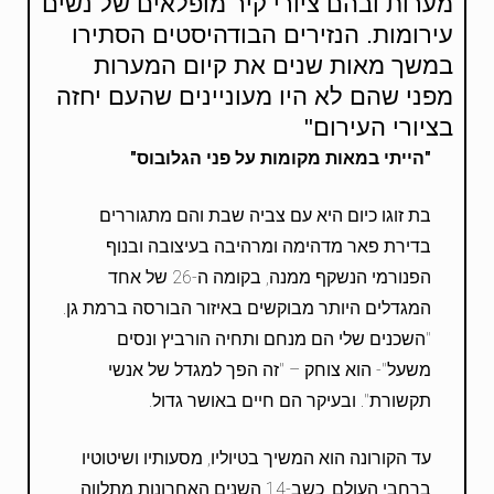
מערות ובהם ציורי קיר מופלאים של נשים
עירומות. הנזירים הבודהיסטים הסתירו
במשך מאות שנים את קיום המערות
מפני שהם לא היו מעוניינים שהעם יחזה
בציורי העירום"
"הייתי במאות מקומות על פני הגלובוס
"
בת זוגו כיום היא עם צביה שבת והם מתגוררים
בדירת פאר מדהימה ומרהיבה בעיצובה ובנוף
הפנורמי הנשקף ממנה, בקומה ה-26 של אחד
המגדלים היותר מבוקשים באיזור הבורסה ברמת גן.
"השכנים שלי הם מנחם ותחיה הורביץ ונסים
משעל"- הוא צוחק – "זה הפך למגדל של אנשי
תקשורת". ובעיקר הם חיים באושר גדול.
עד הקורונה הוא המשיך בטיוליו, מסעותיו ושיטוטיו
ברחבי העולם, כשב-14 השנים האחרונות מתלווה