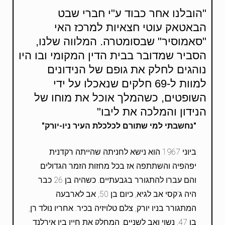
"הובלנו אחר כבוד ע"י חברי שבט
הבאטאק עוטי חצאיות למרכז האי
"סאמוסיר" שבסומטרה. המלווה שלנו,
הסביר שמדובר בבית הדין המקומי ובו היו
נוהגים לחלק את גופם של הנידונים
למוות ל-69 חלקים שנאכלו על ידי
השופטים, כשהמלך אוכל את מוחו של
הנידון והמלכה את ליבו"
"נחשבתי למי שתורם לכלכלת העיר
ניו-יורק"
ביוני 1967 הוא נישא לחניתה שהייתה רקדנית
יפהפיה והשתתפה אז בכל מחזות הזמר הגדולים
והם עברו להתגורר בגבעתיים. כשהיה בן 26 כבר
היה ג'קסי אב לגיא, כיום בן 50, אב לארבעה
המתגורר בניו יורק, צלם טלויזיה בכיר. אחריו נולד רן,
בן 47, נשוי ואב לשניים, המחלק את חייו בין אירלנד