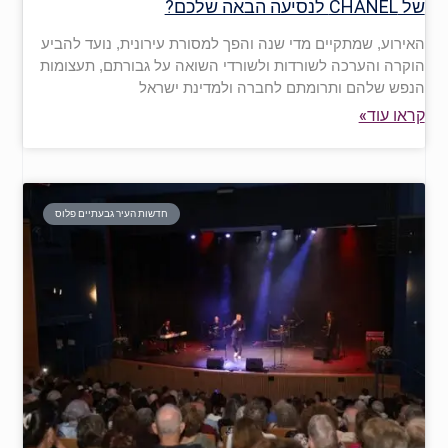
של CHANEL לנסיעה הבאה שלכם?
האירוע, שמתקיים מדי שנה והפך למסורת עירונית, נועד להביע
הוקרה והערכה לשורדות ולשורדי השואה על גבורתם, תעצומות
הנפש שלהם ותרומתם לחברה ולמדינת ישראל
קראו עוד»
חדשות העיר גבעתיים פלוס