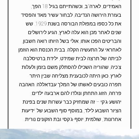
האמידים, לארה"ב, וכשהתייתם בגיל 18 הפך,
בעזרת הירושה הנדיבה, לבחור עשיר מאד והפסיד
את כל כספו במפולת הבורסה בשנת 1929. שש
שנים לאחר מכן הוא עלה לארץ, הגיע לירושלים
והבריטים הפכו אותו, אולי בשל היותו רואה חשבון,
לאחראי על התעשיה הקלה. בבית הכנסת הוא הוזמן
לביתה של תרצה לבית שמידט, ילידת ברטיסלבה
צ'כיה, שהוריה השכילו להסתלק משם בזמן ולעלות
לארץ. כאן היתה לכובענית מצליחה שבין היתר
תפרה כובעים לאשתו של המלך עבדאללה. האהבה
פרחה, הזוג התחתן ונולדו להם ארבעה ילדים:
יהושע-ג'קי – זה שמחזיק כבר עשרות שנים בפינת
הציור השבוע לילד, במוסף סוף השבוע של 'ידיעות
אחרונות', שולמית, יוסף-ג'קסי ובת הזקונים נורית.