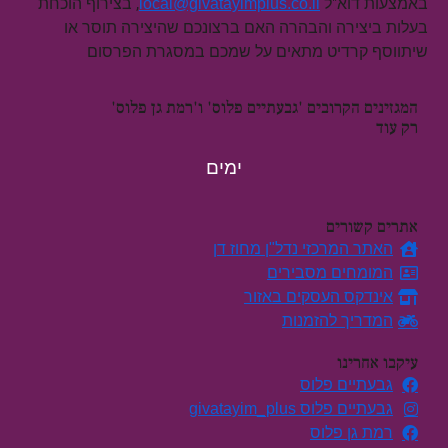
באמצעות דוא"ל
, בצירוף הוכחת
local@givatayimplus.co.il
בעלות ביצירה והבהרה האם ברצונכם שהיצירה תוסר או
שיתווסף קרדיט מתאים על שמכם במסגרת הפרסום
המגזינים הקרובים 'גבעתיים פלוס' ו'רמת גן פלוס'
רק עוד
ימים
אתרים קשורים
האתר המרכזי נדל"ן מחוז דן
המומחים מסבירים
אינדקס העסקים באזור
המדריך להזמנות
עיקבו אחרינו
גבעתיים פלוס
גבעתיים פלוס givatayim_plus
רמת גן פלוס