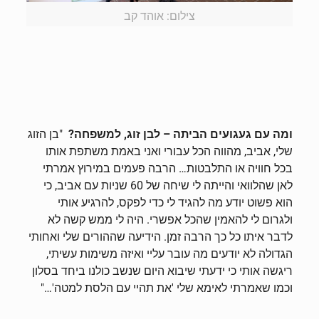
צילום: אוהד קב
ומה עם געגועים הביתה – לבן זוג, למשפחה?
"בן הזוג
שלי, אביב, מהווה הכל עבורי ואני באמת משתפת אותו
בכל חוויה או התלבטות… הרבה פעמים במירוץ אמרתי
לאן שהלוואי והייתה לי שיחה של 60 שניות עם אביב, כי
הוא פשוט יודע מה להגיד לי כדי לפקס, להרגיע אותי
ולגרום לי להאמין שהכל אפשרי. היה לי ממש קשה לא
לדבר איתו כל כך הרבה זמן. הידיעה שההורים שלי ואחותי
הגדולה לא יודעים מה עובר עליי ואיזה משימות עשיתי,
ריגשה אותי כי ידעתי שיבוא היום שנשב כולנו ביחד בסלון
וכמו שאמרתי לאימא שלי 'את תהיי עם הלסת למטה'…"