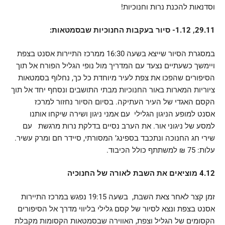
וסדנאות להכנת נרות וחנוכיות!
29.11, 1.12- סיור בעקבות החנוכיות שבסמטאות:
במסגרת הסיור שייצא בשעה 16:30 ממרכז התיירות אסנט בצפת
ויימשך כשעתיים נצעד עם המדריך מול נופי הגליל הפורח אל תוך
הסיפורים שהפכו את צפת לעיר מיוחדת כל כך, נחלוף בסמטאות
ציוריות המארות באור החנוכיות מבתי התושבים ונסחף יחד אל תוך
הקסם האגדי של העיר העתיקה. בסיום הסיור נחזור למרכז
אסנט למופע הניגון הגלילי עם אמני ניגון ושירה שיקחו אותנו
למסע של ניגוני אור. את הערב נסיים בדלקת נרות מרגשת עם
שירי חג החנוכה ונתכבד בספינג’ המסורתי, סיידר חם ומרק עשיר.
עלות: 75 ₪ למשתתף כולל הכיבוד.
4.12 מוציאים את השבת לאורה של החנוכיה
זמן קצר לאחר צאת השבת, בשעה 19:15 נפגש במרכז התיירות
אסנט בצפת ונצא לסיור של קסם גלילי בליווי מדרך אל הסיפורים
הקסומים של הגליל וצפת, האווירה שבסמטאות הקסומות מקבלת