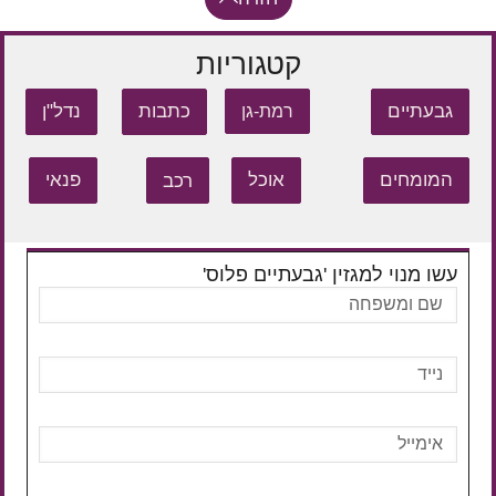
קטגוריות
גבעתיים
כתבות
נדל"ן
רמת-גן
המומחים
אוכל
רכב
פנאי
עשו מנוי למגזין 'גבעתיים פלוס'