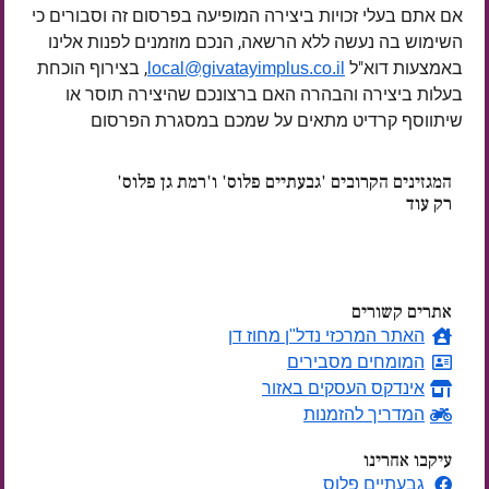
אם אתם בעלי זכויות ביצירה המופיעה בפרסום זה וסבורים כי
השימוש בה נעשה ללא הרשאה, הנכם מוזמנים לפנות אלינו
באמצעות דוא"ל
, בצירוף הוכחת
local@givatayimplus.co.il
בעלות ביצירה והבהרה האם ברצונכם שהיצירה תוסר או
שיתווסף קרדיט מתאים על שמכם במסגרת הפרסום
המגזינים הקרובים 'גבעתיים פלוס' ו'רמת גן פלוס'
רק עוד
ימים
אתרים קשורים
האתר המרכזי נדל"ן מחוז דן
המומחים מסבירים
אינדקס העסקים באזור
המדריך להזמנות
עיקבו אחרינו
גבעתיים פלוס