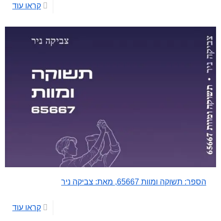
קראו עוד
הספר: תשוקה ומוות 65667, מאת: צביקה ניר
קראו עוד