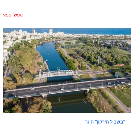
נופש ופנאי
"בשביל הירקון" חוזר