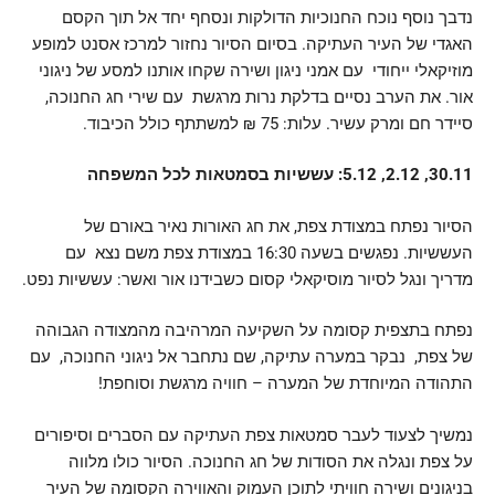
נדבך נוסף נוכח החנוכיות הדולקות ונסחף יחד אל תוך הקסם
האגדי של העיר העתיקה. בסיום הסיור נחזור למרכז אסנט למופע
מוזיקאלי ייחודי עם אמני ניגון ושירה שקחו אותנו למסע של ניגוני
אור. את הערב נסיים בדלקת נרות מרגשת עם שירי חג החנוכה,
סיידר חם ומרק עשיר. עלות: 75 ₪ למשתתף כולל הכיבוד.
30.11, 2.12, 5.12: עששיות בסמטאות לכל המשפחה
הסיור נפתח במצודת צפת, את חג האורות נאיר באורם של
העששיות. נפגשים בשעה 16:30 במצודת צפת משם נצא עם
מדריך ונגל לסיור מוסיקאלי קסום כשבידנו אור ואשר: עששיות נפט.
נפתח בתצפית קסומה על השקיעה המרהיבה מהמצודה הגבוהה
של צפת, נבקר במערה עתיקה, שם נתחבר אל ניגוני החנוכה, עם
התהודה המיוחדת של המערה – חוויה מרגשת וסוחפת!
נמשיך לצעוד לעבר סמטאות צפת העתיקה עם הסברים וסיפורים
על צפת ונגלה את הסודות של חג החנוכה. הסיור כולו מלווה
בניגונים ושירה חוויתי לתוכן העמוק והאווירה הקסומה של העיר